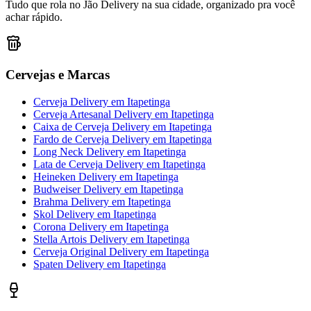
Tudo que rola no Jão Delivery na sua cidade, organizado pra você
achar rápido.
Cervejas e Marcas
Cerveja Delivery
em
Itapetinga
Cerveja Artesanal Delivery
em
Itapetinga
Caixa de Cerveja Delivery
em
Itapetinga
Fardo de Cerveja Delivery
em
Itapetinga
Long Neck Delivery
em
Itapetinga
Lata de Cerveja Delivery
em
Itapetinga
Heineken Delivery
em
Itapetinga
Budweiser Delivery
em
Itapetinga
Brahma Delivery
em
Itapetinga
Skol Delivery
em
Itapetinga
Corona Delivery
em
Itapetinga
Stella Artois Delivery
em
Itapetinga
Cerveja Original Delivery
em
Itapetinga
Spaten Delivery
em
Itapetinga