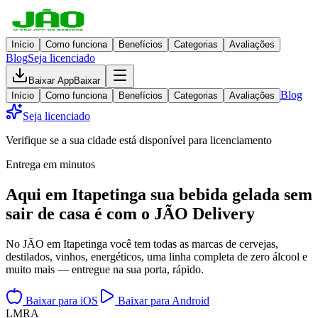
Início
Como funciona
Benefícios
Categorias
Avaliações
Blog
Seja licenciado
Baixar App
Baixar
Blog
Início
Como funciona
Benefícios
Categorias
Avaliações
Seja licenciado
Verifique se a sua cidade está disponível para licenciamento
Entrega em minutos
Aqui em
Itapetinga
sua bebida gelada
sem
sair de casa
é com o JÃO Delivery
No JÃO em Itapetinga você tem todas as marcas de cervejas,
destilados, vinhos, energéticos, uma linha completa de zero álcool e
muito mais — entregue na sua porta, rápido.
Baixar para iOS
Baixar para Android
L
M
R
A