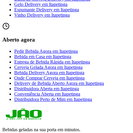
Gelo Delivery
em
Itapetinga
Espumante Delivery
em
Itapetinga
Vinho Delivery
em
Itapetinga
Aberto agora
Pedir Bebida Agora
em
Itapetinga
Bebida em Casa
em
Itapetinga
Entrega de Bebida Rápida
em
Itapetinga
Cerveja Gelada Agora
em
Itapetinga
Bebida Delivery Agora
em
Itapetinga
Onde Comprar Cerveja
em
Itapetinga
Delivery de Bebida Aberto Agora
em
Itapetinga
Distribuidora Aberta
em
Itapetinga
Conveniência Aberta
em
Itapetinga
Distribuidora Perto de Mim
em
Itapetinga
Bebidas geladas na sua porta em minutos.