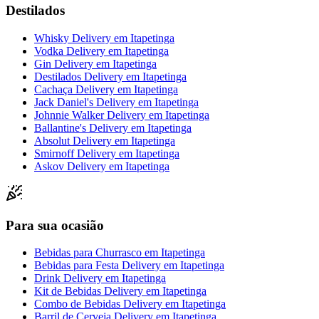
Destilados
Whisky Delivery
em
Itapetinga
Vodka Delivery
em
Itapetinga
Gin Delivery
em
Itapetinga
Destilados Delivery
em
Itapetinga
Cachaça Delivery
em
Itapetinga
Jack Daniel's Delivery
em
Itapetinga
Johnnie Walker Delivery
em
Itapetinga
Ballantine's Delivery
em
Itapetinga
Absolut Delivery
em
Itapetinga
Smirnoff Delivery
em
Itapetinga
Askov Delivery
em
Itapetinga
Para sua ocasião
Bebidas para Churrasco
em
Itapetinga
Bebidas para Festa Delivery
em
Itapetinga
Drink Delivery
em
Itapetinga
Kit de Bebidas Delivery
em
Itapetinga
Combo de Bebidas Delivery
em
Itapetinga
Barril de Cerveja Delivery
em
Itapetinga