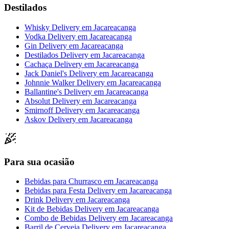
Destilados
Whisky Delivery
em
Jacareacanga
Vodka Delivery
em
Jacareacanga
Gin Delivery
em
Jacareacanga
Destilados Delivery
em
Jacareacanga
Cachaça Delivery
em
Jacareacanga
Jack Daniel's Delivery
em
Jacareacanga
Johnnie Walker Delivery
em
Jacareacanga
Ballantine's Delivery
em
Jacareacanga
Absolut Delivery
em
Jacareacanga
Smirnoff Delivery
em
Jacareacanga
Askov Delivery
em
Jacareacanga
Para sua ocasião
Bebidas para Churrasco
em
Jacareacanga
Bebidas para Festa Delivery
em
Jacareacanga
Drink Delivery
em
Jacareacanga
Kit de Bebidas Delivery
em
Jacareacanga
Combo de Bebidas Delivery
em
Jacareacanga
Barril de Cerveja Delivery
em
Jacareacanga