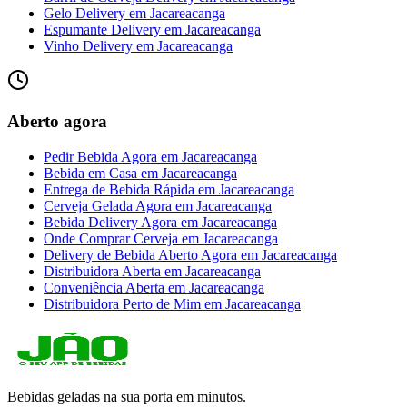
Gelo Delivery
em
Jacareacanga
Espumante Delivery
em
Jacareacanga
Vinho Delivery
em
Jacareacanga
Aberto agora
Pedir Bebida Agora
em
Jacareacanga
Bebida em Casa
em
Jacareacanga
Entrega de Bebida Rápida
em
Jacareacanga
Cerveja Gelada Agora
em
Jacareacanga
Bebida Delivery Agora
em
Jacareacanga
Onde Comprar Cerveja
em
Jacareacanga
Delivery de Bebida Aberto Agora
em
Jacareacanga
Distribuidora Aberta
em
Jacareacanga
Conveniência Aberta
em
Jacareacanga
Distribuidora Perto de Mim
em
Jacareacanga
Bebidas geladas na sua porta em minutos.