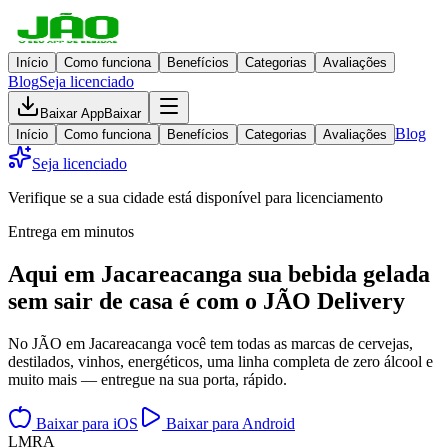
Início
Como funciona
Benefícios
Categorias
Avaliações
Blog
Seja licenciado
Baixar App
Baixar
Blog
Início
Como funciona
Benefícios
Categorias
Avaliações
Seja licenciado
Verifique se a sua cidade está disponível para licenciamento
Entrega em minutos
Aqui em
Jacareacanga
sua bebida gelada
sem sair de casa
é com o JÃO Delivery
No JÃO em Jacareacanga você tem todas as marcas de cervejas,
destilados, vinhos, energéticos, uma linha completa de zero álcool e
muito mais — entregue na sua porta, rápido.
Baixar para iOS
Baixar para Android
L
M
R
A