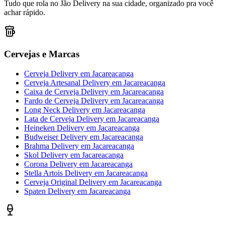
Tudo que rola no Jão Delivery na sua cidade, organizado pra você
achar rápido.
Cervejas e Marcas
Cerveja Delivery
em
Jacareacanga
Cerveja Artesanal Delivery
em
Jacareacanga
Caixa de Cerveja Delivery
em
Jacareacanga
Fardo de Cerveja Delivery
em
Jacareacanga
Long Neck Delivery
em
Jacareacanga
Lata de Cerveja Delivery
em
Jacareacanga
Heineken Delivery
em
Jacareacanga
Budweiser Delivery
em
Jacareacanga
Brahma Delivery
em
Jacareacanga
Skol Delivery
em
Jacareacanga
Corona Delivery
em
Jacareacanga
Stella Artois Delivery
em
Jacareacanga
Cerveja Original Delivery
em
Jacareacanga
Spaten Delivery
em
Jacareacanga