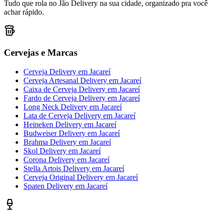
Tudo que rola no Jão Delivery na sua cidade, organizado pra você
achar rápido.
Cervejas e Marcas
Cerveja Delivery
em
Jacareí
Cerveja Artesanal Delivery
em
Jacareí
Caixa de Cerveja Delivery
em
Jacareí
Fardo de Cerveja Delivery
em
Jacareí
Long Neck Delivery
em
Jacareí
Lata de Cerveja Delivery
em
Jacareí
Heineken Delivery
em
Jacareí
Budweiser Delivery
em
Jacareí
Brahma Delivery
em
Jacareí
Skol Delivery
em
Jacareí
Corona Delivery
em
Jacareí
Stella Artois Delivery
em
Jacareí
Cerveja Original Delivery
em
Jacareí
Spaten Delivery
em
Jacareí