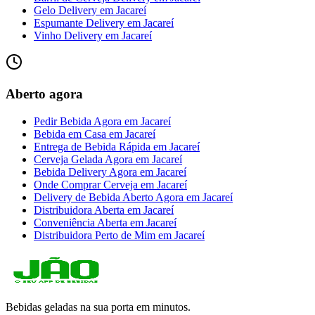
Gelo Delivery
em
Jacareí
Espumante Delivery
em
Jacareí
Vinho Delivery
em
Jacareí
Aberto agora
Pedir Bebida Agora
em
Jacareí
Bebida em Casa
em
Jacareí
Entrega de Bebida Rápida
em
Jacareí
Cerveja Gelada Agora
em
Jacareí
Bebida Delivery Agora
em
Jacareí
Onde Comprar Cerveja
em
Jacareí
Delivery de Bebida Aberto Agora
em
Jacareí
Distribuidora Aberta
em
Jacareí
Conveniência Aberta
em
Jacareí
Distribuidora Perto de Mim
em
Jacareí
Bebidas geladas na sua porta em minutos.