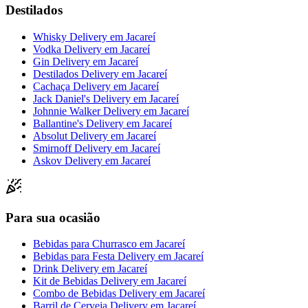
Destilados
Whisky Delivery
em
Jacareí
Vodka Delivery
em
Jacareí
Gin Delivery
em
Jacareí
Destilados Delivery
em
Jacareí
Cachaça Delivery
em
Jacareí
Jack Daniel's Delivery
em
Jacareí
Johnnie Walker Delivery
em
Jacareí
Ballantine's Delivery
em
Jacareí
Absolut Delivery
em
Jacareí
Smirnoff Delivery
em
Jacareí
Askov Delivery
em
Jacareí
Para sua ocasião
Bebidas para Churrasco
em
Jacareí
Bebidas para Festa Delivery
em
Jacareí
Drink Delivery
em
Jacareí
Kit de Bebidas Delivery
em
Jacareí
Combo de Bebidas Delivery
em
Jacareí
Barril de Cerveja Delivery
em
Jacareí