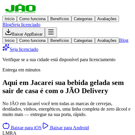
Início
Como funciona
Benefícios
Categorias
Avaliações
Blog
Seja licenciado
Baixar App
Baixar
Blog
Início
Como funciona
Benefícios
Categorias
Avaliações
Seja licenciado
Verifique se a sua cidade está disponível para licenciamento
Entrega em minutos
Aqui em
Jacareí
sua bebida gelada
sem
sair de casa
é com o JÃO Delivery
No JÃO em Jacareí você tem todas as marcas de cervejas,
destilados, vinhos, energéticos, uma linha completa de zero álcool e
muito mais — entregue na sua porta, rápido.
Baixar para iOS
Baixar para Android
L
M
R
A