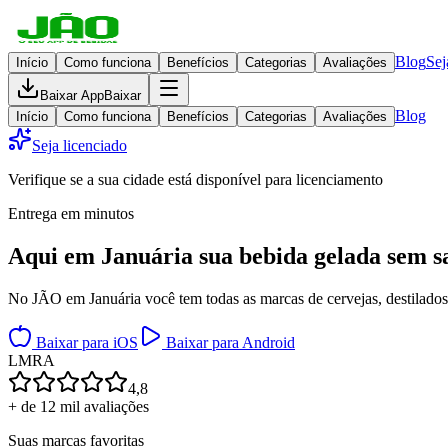
Blog
Sej
Início
Como funciona
Benefícios
Categorias
Avaliações
Baixar App
Baixar
Blog
Início
Como funciona
Benefícios
Categorias
Avaliações
Seja licenciado
Verifique se a sua cidade está disponível para licenciamento
Entrega em minutos
Aqui em
Januária
sua bebida gelada
sem s
No JÃO em Januária você tem todas as marcas de cervejas, destilados,
Baixar para iOS
Baixar para Android
L
M
R
A
4,8
+ de 12 mil avaliações
Suas marcas favoritas