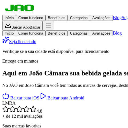
Blog
Sej
Início
Como funciona
Benefícios
Categorias
Avaliações
Baixar App
Baixar
Blog
Início
Como funciona
Benefícios
Categorias
Avaliações
Seja licenciado
Verifique se a sua cidade está disponível para licenciamento
Entrega em minutos
Aqui em
João Câmara
sua bebida gelada
s
No JÃO em João Câmara você tem todas as marcas de cervejas, destila
Baixar para iOS
Baixar para Android
L
M
R
A
4,8
+ de 12 mil avaliações
Suas marcas favoritas