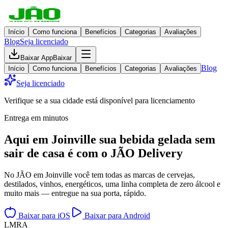
Início
Como funciona
Benefícios
Categorias
Avaliações
Blog
Seja licenciado
Baixar App
Baixar
Blog
Início
Como funciona
Benefícios
Categorias
Avaliações
Seja licenciado
Verifique se a sua cidade está disponível para licenciamento
Entrega em minutos
Aqui em
Joinville
sua bebida gelada
sem
sair de casa
é com o JÃO Delivery
No JÃO em Joinville você tem todas as marcas de cervejas,
destilados, vinhos, energéticos, uma linha completa de zero álcool e
muito mais — entregue na sua porta, rápido.
Baixar para iOS
Baixar para Android
L
M
R
A