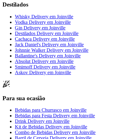
Destilados
Whisky Delivery
em
Joinville
Vodka Delivery
em
Joinville
Gin Delivery
em
Joinville
Destilados Delivery
em
Joinville
Cachaça Delivery
em
Joinville
Jack Daniel's Delivery
em
Joinville
Johnnie Walker Delivery
em
Joinville
Ballantine's Delivery
em
Joinville
Absolut Delivery
em
Joinville
Smirnoff Delivery
em
Joinville
Askov Delivery
em
Joinville
Para sua ocasião
Bebidas para Churrasco
em
Joinville
Bebidas para Festa Delivery
em
Joinville
Drink Delivery
em
Joinville
Kit de Bebidas Delivery
em
Joinville
Combo de Bebidas Delivery
em
Joinville
Barril de Cerveja Delivery
em
Joinville