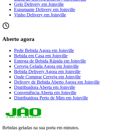
Gelo Delivery
em
Joinville
Espumante Delivery
em
Joinville
Vinho Delivery
em
Joinville
Aberto agora
Pedir Bebida Agora
em
Joinville
Bebida em Casa
em
Joinville
Entrega de Bebida Rápida
em
Joinville
Cerveja Gelada Agora
em
Joinville
Bebida Delivery Agora
em
Joinville
Onde Comprar Cerveja
em
Joinville
Delivery de Bebida Aberto Agora
em
Joinville
Distribuidora Aberta
em
Joinville
Conveniência Aberta
em
Joinville
Distribuidora Perto de Mim
em
Joinville
Bebidas geladas na sua porta em minutos.