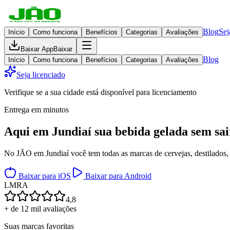
Blog
Sej
Início
Como funciona
Benefícios
Categorias
Avaliações
Baixar App
Baixar
Blog
Início
Como funciona
Benefícios
Categorias
Avaliações
Seja licenciado
Verifique se a sua cidade está disponível para licenciamento
Entrega em minutos
Aqui em
Jundiaí
sua bebida gelada
sem sai
No JÃO em Jundiaí você tem todas as marcas de cervejas, destilados, 
Baixar para iOS
Baixar para Android
L
M
R
A
4,8
+ de 12 mil avaliações
Suas marcas favoritas