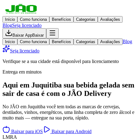
Início
Como funciona
Benefícios
Categorias
Avaliações
Blog
Seja licenciado
Baixar App
Baixar
Blog
Início
Como funciona
Benefícios
Categorias
Avaliações
Seja licenciado
Verifique se a sua cidade está disponível para licenciamento
Entrega em minutos
Aqui em
Juquitiba
sua bebida gelada
sem
sair de casa
é com o JÃO Delivery
No JÃO em Juquitiba você tem todas as marcas de cervejas,
destilados, vinhos, energéticos, uma linha completa de zero álcool e
muito mais — entregue na sua porta, rápido.
Baixar para iOS
Baixar para Android
L
M
R
A