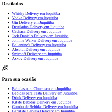
Destilados
Whisky Delivery
em
Juquitiba
Vodka Delivery
em
Juquitiba
Gin Delivery
em
Juquitiba
Destilados Delivery
em
Juquitiba
Cachaça Delivery
em
Juquitiba
Jack Daniel's Delivery
em
Juquitiba
Johnnie Walker Delivery
em
Juquitiba
Ballantine's Delivery
em
Juquitiba
Absolut Delivery
em
Juquitiba
Smirnoff Delivery
em
Juquitiba
Askov Delivery
em
Juquitiba
Para sua ocasião
Bebidas para Churrasco
em
Juquitiba
Bebidas para Festa Delivery
em
Juquitiba
Drink Delivery
em
Juquitiba
Kit de Bebidas Delivery
em
Juquitiba
Combo de Bebidas Delivery
em
Juquitiba
Barril de Cerveja Delivery
em
Juquitiba