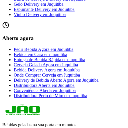
Gelo Delivery
em
Juquitiba
Espumante Delivery
em
Juquitiba
Vinho Delivery
em
Juquitiba
Aberto agora
Pedir Bebida Agora
em
Juquitiba
Bebida em Casa
em
Juquitiba
Entrega de Bebida Rápida
em
Juquitiba
Cerveja Gelada Agora
em
Juquitiba
Bebida Delivery Agora
em
Juquitiba
Onde Comprar Cerveja
em
Juquitiba
Delivery de Bebida Aberto Agora
em
Juquitiba
Distribuidora Aberta
em
Juquitiba
Conveniência Aberta
em
Juquitiba
Distribuidora Perto de Mim
em
Juquitiba
Bebidas geladas na sua porta em minutos.