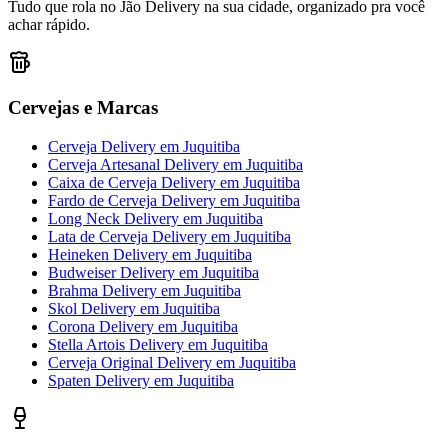
Tudo que rola no Jão Delivery na sua cidade, organizado pra você
achar rápido.
Cervejas e Marcas
Cerveja Delivery
em
Juquitiba
Cerveja Artesanal Delivery
em
Juquitiba
Caixa de Cerveja Delivery
em
Juquitiba
Fardo de Cerveja Delivery
em
Juquitiba
Long Neck Delivery
em
Juquitiba
Lata de Cerveja Delivery
em
Juquitiba
Heineken Delivery
em
Juquitiba
Budweiser Delivery
em
Juquitiba
Brahma Delivery
em
Juquitiba
Skol Delivery
em
Juquitiba
Corona Delivery
em
Juquitiba
Stella Artois Delivery
em
Juquitiba
Cerveja Original Delivery
em
Juquitiba
Spaten Delivery
em
Juquitiba