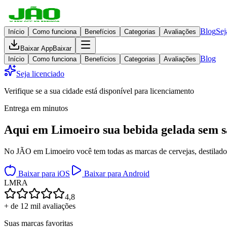
Blog
Sej
Início
Como funciona
Benefícios
Categorias
Avaliações
Baixar App
Baixar
Blog
Início
Como funciona
Benefícios
Categorias
Avaliações
Seja licenciado
Verifique se a sua cidade está disponível para licenciamento
Entrega em minutos
Aqui em
Limoeiro
sua bebida gelada
sem s
No JÃO em Limoeiro você tem todas as marcas de cervejas, destilados,
Baixar para iOS
Baixar para Android
L
M
R
A
4,8
+ de 12 mil avaliações
Suas marcas favoritas