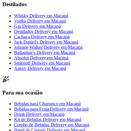
Destilados
Whisky Delivery
em
Macapá
Vodka Delivery
em
Macapá
Gin Delivery
em
Macapá
Destilados Delivery
em
Macapá
Cachaça Delivery
em
Macapá
Jack Daniel's Delivery
em
Macapá
Johnnie Walker Delivery
em
Macapá
Ballantine's Delivery
em
Macapá
Absolut Delivery
em
Macapá
Smirnoff Delivery
em
Macapá
Askov Delivery
em
Macapá
Para sua ocasião
Bebidas para Churrasco
em
Macapá
Bebidas para Festa Delivery
em
Macapá
Drink Delivery
em
Macapá
Kit de Bebidas Delivery
em
Macapá
Combo de Bebidas Delivery
em
Macapá
Barril de Cerveja Delivery
em
Macapá