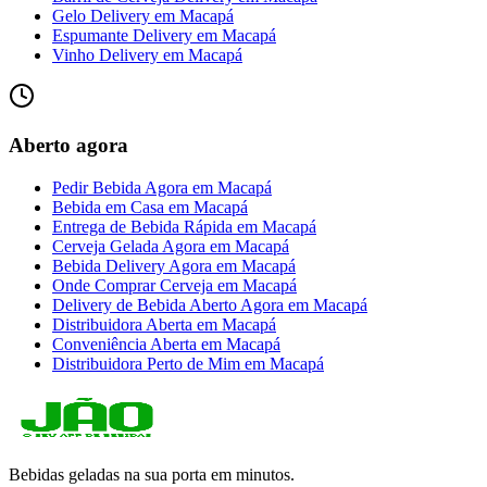
Gelo Delivery
em
Macapá
Espumante Delivery
em
Macapá
Vinho Delivery
em
Macapá
Aberto agora
Pedir Bebida Agora
em
Macapá
Bebida em Casa
em
Macapá
Entrega de Bebida Rápida
em
Macapá
Cerveja Gelada Agora
em
Macapá
Bebida Delivery Agora
em
Macapá
Onde Comprar Cerveja
em
Macapá
Delivery de Bebida Aberto Agora
em
Macapá
Distribuidora Aberta
em
Macapá
Conveniência Aberta
em
Macapá
Distribuidora Perto de Mim
em
Macapá
Bebidas geladas na sua porta em minutos.