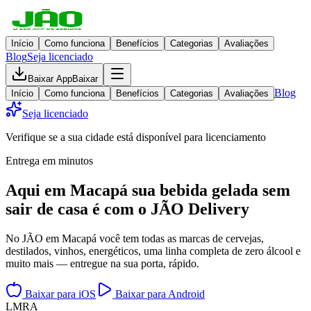
Início
Como funciona
Benefícios
Categorias
Avaliações
Blog
Seja licenciado
Baixar App
Baixar
Blog
Início
Como funciona
Benefícios
Categorias
Avaliações
Seja licenciado
Verifique se a sua cidade está disponível para licenciamento
Entrega em minutos
Aqui em
Macapá
sua bebida gelada
sem
sair de casa
é com o JÃO Delivery
No JÃO em Macapá você tem todas as marcas de cervejas,
destilados, vinhos, energéticos, uma linha completa de zero álcool e
muito mais — entregue na sua porta, rápido.
Baixar para iOS
Baixar para Android
L
M
R
A