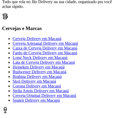
Tudo que rola no Jão Delivery na sua cidade, organizado pra você
achar rápido.
Cervejas e Marcas
Cerveja Delivery
em
Macapá
Cerveja Artesanal Delivery
em
Macapá
Caixa de Cerveja Delivery
em
Macapá
Fardo de Cerveja Delivery
em
Macapá
Long Neck Delivery
em
Macapá
Lata de Cerveja Delivery
em
Macapá
Heineken Delivery
em
Macapá
Budweiser Delivery
em
Macapá
Brahma Delivery
em
Macapá
Skol Delivery
em
Macapá
Corona Delivery
em
Macapá
Stella Artois Delivery
em
Macapá
Cerveja Original Delivery
em
Macapá
Spaten Delivery
em
Macapá