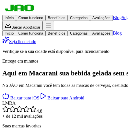
Blog
Sej
Início
Como funciona
Benefícios
Categorias
Avaliações
Baixar App
Baixar
Blog
Início
Como funciona
Benefícios
Categorias
Avaliações
Seja licenciado
Verifique se a sua cidade está disponível para licenciamento
Entrega em minutos
Aqui em
Macarani
sua bebida gelada
sem s
No JÃO em Macarani você tem todas as marcas de cervejas, destilados,
Baixar para iOS
Baixar para Android
L
M
R
A
4,8
+ de 12 mil avaliações
Suas marcas favoritas