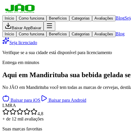
Blog
Sej
Início
Como funciona
Benefícios
Categorias
Avaliações
Baixar App
Baixar
Blog
Início
Como funciona
Benefícios
Categorias
Avaliações
Seja licenciado
Verifique se a sua cidade está disponível para licenciamento
Entrega em minutos
Aqui em
Mandirituba
sua bebida gelada
se
No JÃO em Mandirituba você tem todas as marcas de cervejas, destilad
Baixar para iOS
Baixar para Android
L
M
R
A
4,8
+ de 12 mil avaliações
Suas marcas favoritas