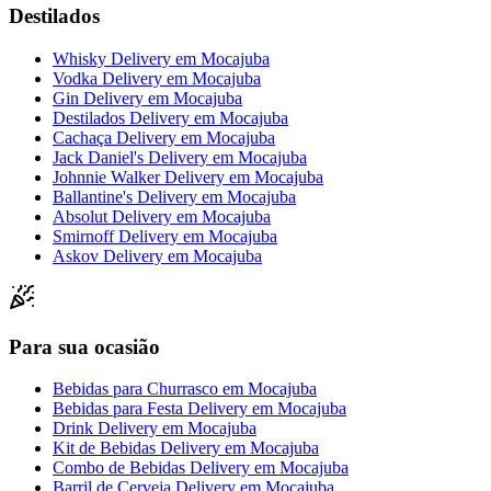
Destilados
Whisky Delivery
em
Mocajuba
Vodka Delivery
em
Mocajuba
Gin Delivery
em
Mocajuba
Destilados Delivery
em
Mocajuba
Cachaça Delivery
em
Mocajuba
Jack Daniel's Delivery
em
Mocajuba
Johnnie Walker Delivery
em
Mocajuba
Ballantine's Delivery
em
Mocajuba
Absolut Delivery
em
Mocajuba
Smirnoff Delivery
em
Mocajuba
Askov Delivery
em
Mocajuba
Para sua ocasião
Bebidas para Churrasco
em
Mocajuba
Bebidas para Festa Delivery
em
Mocajuba
Drink Delivery
em
Mocajuba
Kit de Bebidas Delivery
em
Mocajuba
Combo de Bebidas Delivery
em
Mocajuba
Barril de Cerveja Delivery
em
Mocajuba