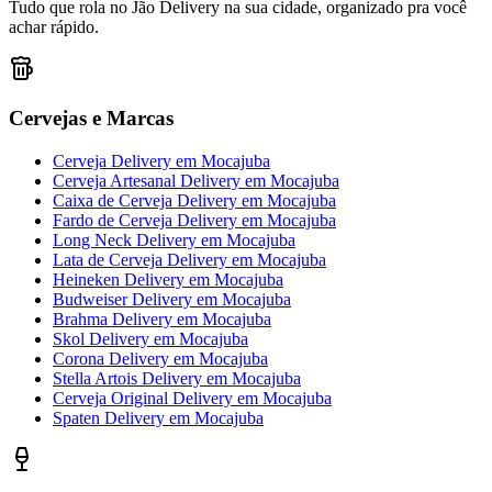
Tudo que rola no Jão Delivery na sua cidade, organizado pra você
achar rápido.
Cervejas e Marcas
Cerveja Delivery
em
Mocajuba
Cerveja Artesanal Delivery
em
Mocajuba
Caixa de Cerveja Delivery
em
Mocajuba
Fardo de Cerveja Delivery
em
Mocajuba
Long Neck Delivery
em
Mocajuba
Lata de Cerveja Delivery
em
Mocajuba
Heineken Delivery
em
Mocajuba
Budweiser Delivery
em
Mocajuba
Brahma Delivery
em
Mocajuba
Skol Delivery
em
Mocajuba
Corona Delivery
em
Mocajuba
Stella Artois Delivery
em
Mocajuba
Cerveja Original Delivery
em
Mocajuba
Spaten Delivery
em
Mocajuba