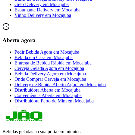
Gelo Delivery
em
Mocajuba
Espumante Delivery
em
Mocajuba
Vinho Delivery
em
Mocajuba
Aberto agora
Pedir Bebida Agora
em
Mocajuba
Bebida em Casa
em
Mocajuba
Entrega de Bebida Rápida
em
Mocajuba
Cerveja Gelada Agora
em
Mocajuba
Bebida Delivery Agora
em
Mocajuba
Onde Comprar Cerveja
em
Mocajuba
Delivery de Bebida Aberto Agora
em
Mocajuba
Distribuidora Aberta
em
Mocajuba
Conveniência Aberta
em
Mocajuba
Distribuidora Perto de Mim
em
Mocajuba
Bebidas geladas na sua porta em minutos.