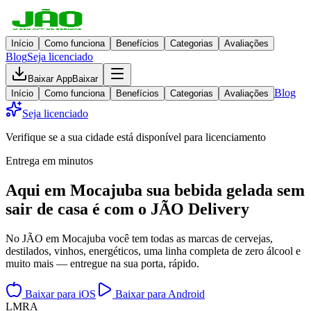
Início
Como funciona
Benefícios
Categorias
Avaliações
Blog
Seja licenciado
Baixar App
Baixar
Blog
Início
Como funciona
Benefícios
Categorias
Avaliações
Seja licenciado
Verifique se a sua cidade está disponível para licenciamento
Entrega em minutos
Aqui em
Mocajuba
sua bebida gelada
sem
sair de casa
é com o JÃO Delivery
No JÃO em Mocajuba você tem todas as marcas de cervejas,
destilados, vinhos, energéticos, uma linha completa de zero álcool e
muito mais — entregue na sua porta, rápido.
Baixar para iOS
Baixar para Android
L
M
R
A