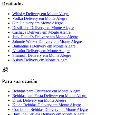
Destilados
Whisky Delivery
em
Monte Alegre
Vodka Delivery
em
Monte Alegre
Gin Delivery
em
Monte Alegre
Destilados Delivery
em
Monte Alegre
Cachaça Delivery
em
Monte Alegre
Jack Daniel's Delivery
em
Monte Alegre
Johnnie Walker Delivery
em
Monte Alegre
Ballantine's Delivery
em
Monte Alegre
Absolut Delivery
em
Monte Alegre
Smirnoff Delivery
em
Monte Alegre
Askov Delivery
em
Monte Alegre
Para sua ocasião
Bebidas para Churrasco
em
Monte Alegre
Bebidas para Festa Delivery
em
Monte Alegre
Drink Delivery
em
Monte Alegre
Kit de Bebidas Delivery
em
Monte Alegre
Combo de Bebidas Delivery
em
Monte Alegre
Barril de Cerveja Delivery
em
Monte Alegre