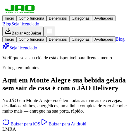
Início
Como funciona
Benefícios
Categorias
Avaliações
Blog
Seja licenciado
Baixar App
Baixar
Blog
Início
Como funciona
Benefícios
Categorias
Avaliações
Seja licenciado
Verifique se a sua cidade está disponível para licenciamento
Entrega em minutos
Aqui em
Monte Alegre
sua bebida gelada
sem sair de casa
é com o JÃO Delivery
No JÃO em Monte Alegre você tem todas as marcas de cervejas,
destilados, vinhos, energéticos, uma linha completa de zero álcool e
muito mais — entregue na sua porta, rápido.
Baixar para iOS
Baixar para Android
L
M
R
A