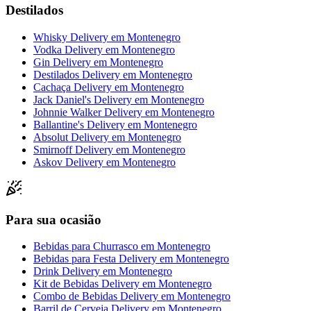
Destilados
Whisky Delivery
em
Montenegro
Vodka Delivery
em
Montenegro
Gin Delivery
em
Montenegro
Destilados Delivery
em
Montenegro
Cachaça Delivery
em
Montenegro
Jack Daniel's Delivery
em
Montenegro
Johnnie Walker Delivery
em
Montenegro
Ballantine's Delivery
em
Montenegro
Absolut Delivery
em
Montenegro
Smirnoff Delivery
em
Montenegro
Askov Delivery
em
Montenegro
Para sua ocasião
Bebidas para Churrasco
em
Montenegro
Bebidas para Festa Delivery
em
Montenegro
Drink Delivery
em
Montenegro
Kit de Bebidas Delivery
em
Montenegro
Combo de Bebidas Delivery
em
Montenegro
Barril de Cerveja Delivery
em
Montenegro