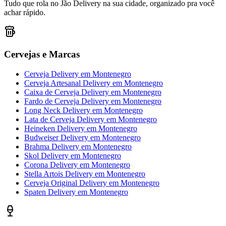
Tudo que rola no Jão Delivery na sua cidade, organizado pra você
achar rápido.
Cervejas e Marcas
Cerveja Delivery
em
Montenegro
Cerveja Artesanal Delivery
em
Montenegro
Caixa de Cerveja Delivery
em
Montenegro
Fardo de Cerveja Delivery
em
Montenegro
Long Neck Delivery
em
Montenegro
Lata de Cerveja Delivery
em
Montenegro
Heineken Delivery
em
Montenegro
Budweiser Delivery
em
Montenegro
Brahma Delivery
em
Montenegro
Skol Delivery
em
Montenegro
Corona Delivery
em
Montenegro
Stella Artois Delivery
em
Montenegro
Cerveja Original Delivery
em
Montenegro
Spaten Delivery
em
Montenegro