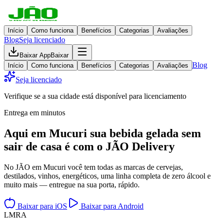
Início
Como funciona
Benefícios
Categorias
Avaliações
Blog
Seja licenciado
Baixar App
Baixar
Blog
Início
Como funciona
Benefícios
Categorias
Avaliações
Seja licenciado
Verifique se a sua cidade está disponível para licenciamento
Entrega em minutos
Aqui em
Mucuri
sua bebida gelada
sem
sair de casa
é com o JÃO Delivery
No JÃO em Mucuri você tem todas as marcas de cervejas,
destilados, vinhos, energéticos, uma linha completa de zero álcool e
muito mais — entregue na sua porta, rápido.
Baixar para iOS
Baixar para Android
L
M
R
A