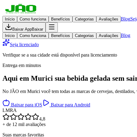
Blog
Sej
Início
Como funciona
Benefícios
Categorias
Avaliações
Baixar App
Baixar
Blog
Início
Como funciona
Benefícios
Categorias
Avaliações
Seja licenciado
Verifique se a sua cidade está disponível para licenciamento
Entrega em minutos
Aqui em
Murici
sua bebida gelada
sem sai
No JÃO em Murici você tem todas as marcas de cervejas, destilados, v
Baixar para iOS
Baixar para Android
L
M
R
A
4,8
+ de 12 mil avaliações
Suas marcas favoritas