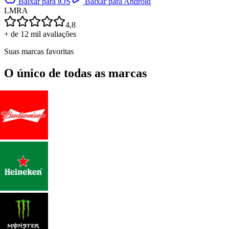
Baixar para iOS
Baixar para Android
L
M
R
A
4,8
+ de 12 mil avaliações
Suas marcas favoritas
O único de todas as marcas