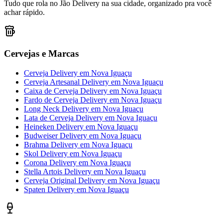
Tudo que rola no Jão Delivery na sua cidade, organizado pra você
achar rápido.
Cervejas e Marcas
Cerveja Delivery
em
Nova Iguaçu
Cerveja Artesanal Delivery
em
Nova Iguaçu
Caixa de Cerveja Delivery
em
Nova Iguaçu
Fardo de Cerveja Delivery
em
Nova Iguaçu
Long Neck Delivery
em
Nova Iguaçu
Lata de Cerveja Delivery
em
Nova Iguaçu
Heineken Delivery
em
Nova Iguaçu
Budweiser Delivery
em
Nova Iguaçu
Brahma Delivery
em
Nova Iguaçu
Skol Delivery
em
Nova Iguaçu
Corona Delivery
em
Nova Iguaçu
Stella Artois Delivery
em
Nova Iguaçu
Cerveja Original Delivery
em
Nova Iguaçu
Spaten Delivery
em
Nova Iguaçu