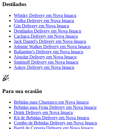
Destilados
Whisky Delivery
em
Nova Iguaçu
Vodka Delivery
em
Nova Iguaçu
Gin Delivery
em
Nova Iguaçu
Destilados Delivery
em
Nova Iguaçu
Cachaça Delivery
em
Nova Iguaçu
Jack Daniel's Delivery
em
Nova Iguaçu
Johnnie Walker Delivery
em
Nova Iguaçu
Ballantine's Delivery
em
Nova Iguaçu
Absolut Delivery
em
Nova Iguaçu
Smirnoff Delivery
em
Nova Iguaçu
Askov Delivery
em
Nova Iguaçu
Para sua ocasião
Bebidas para Churrasco
em
Nova Iguaçu
Bebidas para Festa Delivery
em
Nova Iguaçu
Drink Delivery
em
Nova Iguaçu
Kit de Bebidas Delivery
em
Nova Iguaçu
Combo de Bebidas Delivery
em
Nova Iguaçu
Barril de Cerveja Delivery
em
Nova Iguaçu