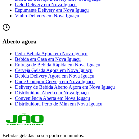
Gelo Delivery
em
Nova Iguaçu
Espumante Delivery
em
Nova Iguaçu
Vinho Delivery
em
Nova Iguaçu
Aberto agora
Pedir Bebida Agora
em
Nova Iguaçu
Bebida em Casa
em
Nova Iguaçu
Entrega de Bebida Rápida
em
Nova Iguaçu
Cerveja Gelada Agora
em
Nova Iguaçu
Bebida Delivery Agora
em
Nova Iguaçu
Onde Comprar Cerveja
em
Nova Iguaçu
Delivery de Bebida Aberto Agora
em
Nova Iguaçu
Distribuidora Aberta
em
Nova Iguaçu
Conveniência Aberta
em
Nova Iguaçu
Distribuidora Perto de Mim
em
Nova Iguaçu
Bebidas geladas na sua porta em minutos.