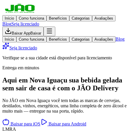
Início
Como funciona
Benefícios
Categorias
Avaliações
Blog
Seja licenciado
Baixar App
Baixar
Blog
Início
Como funciona
Benefícios
Categorias
Avaliações
Seja licenciado
Verifique se a sua cidade está disponível para licenciamento
Entrega em minutos
Aqui em
Nova Iguaçu
sua bebida gelada
sem sair de casa
é com o JÃO Delivery
No JÃO em Nova Iguaçu você tem todas as marcas de cervejas,
destilados, vinhos, energéticos, uma linha completa de zero álcool e
muito mais — entregue na sua porta, rápido.
Baixar para iOS
Baixar para Android
L
M
R
A