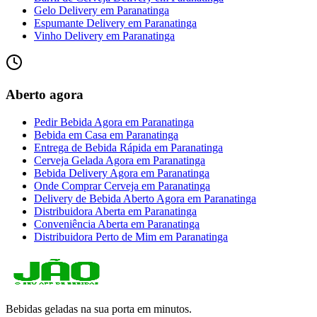
Gelo Delivery
em
Paranatinga
Espumante Delivery
em
Paranatinga
Vinho Delivery
em
Paranatinga
Aberto agora
Pedir Bebida Agora
em
Paranatinga
Bebida em Casa
em
Paranatinga
Entrega de Bebida Rápida
em
Paranatinga
Cerveja Gelada Agora
em
Paranatinga
Bebida Delivery Agora
em
Paranatinga
Onde Comprar Cerveja
em
Paranatinga
Delivery de Bebida Aberto Agora
em
Paranatinga
Distribuidora Aberta
em
Paranatinga
Conveniência Aberta
em
Paranatinga
Distribuidora Perto de Mim
em
Paranatinga
Bebidas geladas na sua porta em minutos.