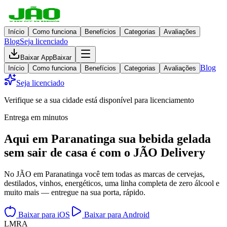
Início
Como funciona
Benefícios
Categorias
Avaliações
Blog
Seja licenciado
Baixar App
Baixar
Blog
Início
Como funciona
Benefícios
Categorias
Avaliações
Seja licenciado
Verifique se a sua cidade está disponível para licenciamento
Entrega em minutos
Aqui em
Paranatinga
sua bebida gelada
sem sair de casa
é com o JÃO Delivery
No JÃO em Paranatinga você tem todas as marcas de cervejas,
destilados, vinhos, energéticos, uma linha completa de zero álcool e
muito mais — entregue na sua porta, rápido.
Baixar para iOS
Baixar para Android
L
M
R
A