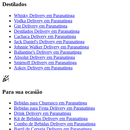
Destilados
Whisky Delivery
em
Paranatinga
Vodka Delivery
em
Paranatinga
Gin Delivery
em
Paranatinga
Destilados Delivery
em
Paranatinga
Cachaça Delivery
em
Paranatinga
Jack Daniel's Delivery
em
Paranatinga
Johnnie Walker Delivery
em
Paranatinga
Ballantine's Delivery
em
Paranatinga
Absolut Delivery
em
Paranatinga
Smirnoff Delivery
em
Paranatinga
Askov Delivery
em
Paranatinga
Para sua ocasião
Bebidas para Churrasco
em
Paranatinga
Bebidas para Festa Delivery
em
Paranatinga
Drink Delivery
em
Paranatinga
Kit de Bebidas Delivery
em
Paranatinga
Combo de Bebidas Delivery
em
Paranatinga
Barril de Cerveja Delivery
em
Paranatinga