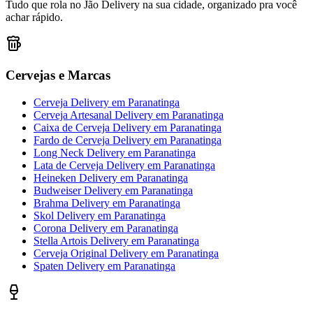
Tudo que rola no Jão Delivery na sua cidade, organizado pra você
achar rápido.
Cervejas e Marcas
Cerveja Delivery
em
Paranatinga
Cerveja Artesanal Delivery
em
Paranatinga
Caixa de Cerveja Delivery
em
Paranatinga
Fardo de Cerveja Delivery
em
Paranatinga
Long Neck Delivery
em
Paranatinga
Lata de Cerveja Delivery
em
Paranatinga
Heineken Delivery
em
Paranatinga
Budweiser Delivery
em
Paranatinga
Brahma Delivery
em
Paranatinga
Skol Delivery
em
Paranatinga
Corona Delivery
em
Paranatinga
Stella Artois Delivery
em
Paranatinga
Cerveja Original Delivery
em
Paranatinga
Spaten Delivery
em
Paranatinga