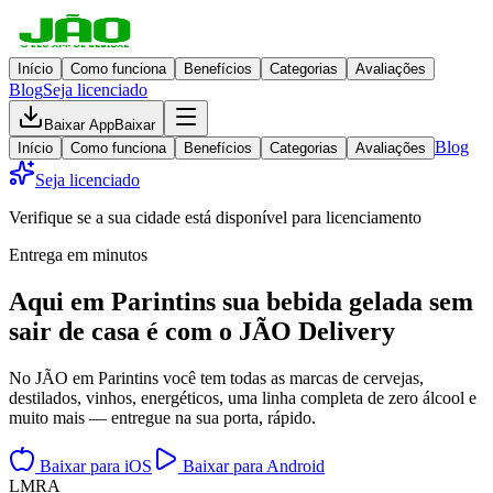
Início
Como funciona
Benefícios
Categorias
Avaliações
Blog
Seja licenciado
Baixar App
Baixar
Blog
Início
Como funciona
Benefícios
Categorias
Avaliações
Seja licenciado
Verifique se a sua cidade está disponível para licenciamento
Entrega em minutos
Aqui em
Parintins
sua bebida gelada
sem
sair de casa
é com o JÃO Delivery
No JÃO em Parintins você tem todas as marcas de cervejas,
destilados, vinhos, energéticos, uma linha completa de zero álcool e
muito mais — entregue na sua porta, rápido.
Baixar para iOS
Baixar para Android
L
M
R
A