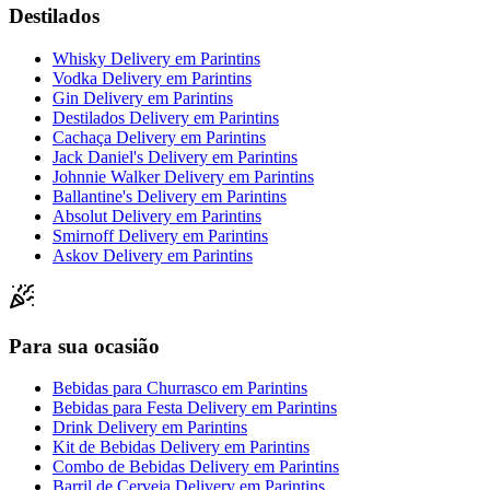
Destilados
Whisky Delivery
em
Parintins
Vodka Delivery
em
Parintins
Gin Delivery
em
Parintins
Destilados Delivery
em
Parintins
Cachaça Delivery
em
Parintins
Jack Daniel's Delivery
em
Parintins
Johnnie Walker Delivery
em
Parintins
Ballantine's Delivery
em
Parintins
Absolut Delivery
em
Parintins
Smirnoff Delivery
em
Parintins
Askov Delivery
em
Parintins
Para sua ocasião
Bebidas para Churrasco
em
Parintins
Bebidas para Festa Delivery
em
Parintins
Drink Delivery
em
Parintins
Kit de Bebidas Delivery
em
Parintins
Combo de Bebidas Delivery
em
Parintins
Barril de Cerveja Delivery
em
Parintins