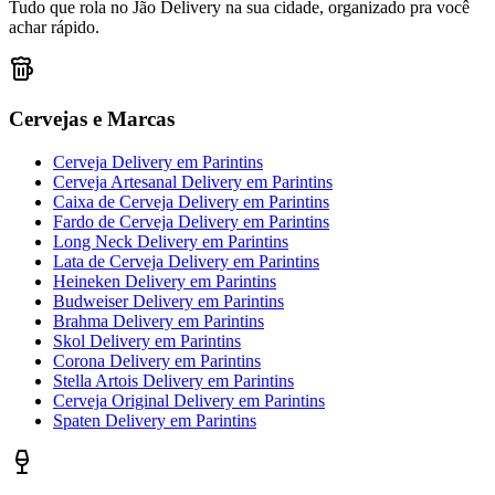
Tudo que rola no Jão Delivery na sua cidade, organizado pra você
achar rápido.
Cervejas e Marcas
Cerveja Delivery
em
Parintins
Cerveja Artesanal Delivery
em
Parintins
Caixa de Cerveja Delivery
em
Parintins
Fardo de Cerveja Delivery
em
Parintins
Long Neck Delivery
em
Parintins
Lata de Cerveja Delivery
em
Parintins
Heineken Delivery
em
Parintins
Budweiser Delivery
em
Parintins
Brahma Delivery
em
Parintins
Skol Delivery
em
Parintins
Corona Delivery
em
Parintins
Stella Artois Delivery
em
Parintins
Cerveja Original Delivery
em
Parintins
Spaten Delivery
em
Parintins