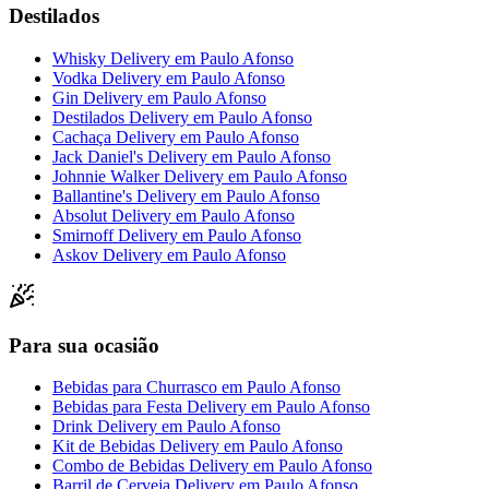
Destilados
Whisky Delivery
em
Paulo Afonso
Vodka Delivery
em
Paulo Afonso
Gin Delivery
em
Paulo Afonso
Destilados Delivery
em
Paulo Afonso
Cachaça Delivery
em
Paulo Afonso
Jack Daniel's Delivery
em
Paulo Afonso
Johnnie Walker Delivery
em
Paulo Afonso
Ballantine's Delivery
em
Paulo Afonso
Absolut Delivery
em
Paulo Afonso
Smirnoff Delivery
em
Paulo Afonso
Askov Delivery
em
Paulo Afonso
Para sua ocasião
Bebidas para Churrasco
em
Paulo Afonso
Bebidas para Festa Delivery
em
Paulo Afonso
Drink Delivery
em
Paulo Afonso
Kit de Bebidas Delivery
em
Paulo Afonso
Combo de Bebidas Delivery
em
Paulo Afonso
Barril de Cerveja Delivery
em
Paulo Afonso