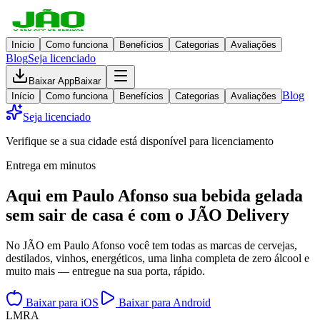
Início
Como funciona
Benefícios
Categorias
Avaliações
Blog
Seja licenciado
Baixar App
Baixar
Blog
Início
Como funciona
Benefícios
Categorias
Avaliações
Seja licenciado
Verifique se a sua cidade está disponível para licenciamento
Entrega em minutos
Aqui em
Paulo Afonso
sua bebida gelada
sem sair de casa
é com o JÃO Delivery
No JÃO em Paulo Afonso você tem todas as marcas de cervejas,
destilados, vinhos, energéticos, uma linha completa de zero álcool e
muito mais — entregue na sua porta, rápido.
Baixar para iOS
Baixar para Android
L
M
R
A