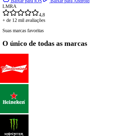
Baixar para iOS
Baixar para Android
L
M
R
A
4,8
+ de 12 mil avaliações
Suas marcas favoritas
O único de todas as marcas