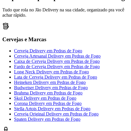
Tudo que rola no Jão Delivery na sua cidade, organizado pra você
achar rápido.
Cervejas e Marcas
Cerveja Delivery
em
Pedras de Fogo
Cerveja Artesanal Delivery
em
Pedras de Fogo
Caixa de Cerveja Delivery
em
Pedras de Fogo
Fardo de Cerveja Delivery
em
Pedras de Fogo
Long Neck Delivery
em
Pedras de Fogo
Lata de Cerveja Delivery
em
Pedras de Fogo
Heineken Delivery
em
Pedras de Fogo
Budweiser Delivery
em
Pedras de Fogo
Brahma Delivery
em
Pedras de Fogo
Skol Delivery
em
Pedras de Fogo
Corona Delivery
em
Pedras de Fogo
Stella Artois Delivery
em
Pedras de Fogo
Cerveja Original Delivery
em
Pedras de Fogo
Spaten Delivery
em
Pedras de Fogo