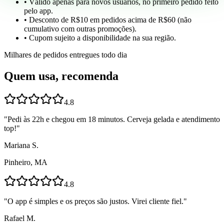
• Válido apenas para novos usuários, no primeiro pedido feito
pelo app.
• Desconto de R$10 em pedidos acima de R$60 (não
cumulativo com outras promoções).
• Cupom sujeito a disponibilidade na sua região.
Milhares de pedidos entregues todo dia
Quem usa, recomenda
4.8
"
Pedi às 22h e chegou em 18 minutos. Cerveja gelada e atendimento
top!
"
Mariana S.
Pinheiro, MA
4.8
"
O app é simples e os preços são justos. Virei cliente fiel.
"
Rafael M.