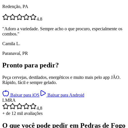
Redenção, PA
4.8
"
Adoro a variedade. Sempre acho o que procuro, especialmente os
combos.
"
Camila L.
Paranavaí, PR
Pronto para
pedir?
Peça cervejas, destilados, energéticos e muito mais pelo app JÃO.
Rápido, fácil e sempre gelado.
Baixar para iOS
Baixar para Android
L
M
R
A
4,8
+ de 12 mil avaliações
O que você pode pedir em
Pedras de Fogo