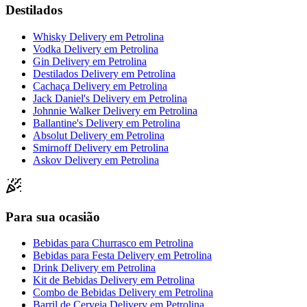
Destilados
Whisky Delivery
em
Petrolina
Vodka Delivery
em
Petrolina
Gin Delivery
em
Petrolina
Destilados Delivery
em
Petrolina
Cachaça Delivery
em
Petrolina
Jack Daniel's Delivery
em
Petrolina
Johnnie Walker Delivery
em
Petrolina
Ballantine's Delivery
em
Petrolina
Absolut Delivery
em
Petrolina
Smirnoff Delivery
em
Petrolina
Askov Delivery
em
Petrolina
Para sua ocasião
Bebidas para Churrasco
em
Petrolina
Bebidas para Festa Delivery
em
Petrolina
Drink Delivery
em
Petrolina
Kit de Bebidas Delivery
em
Petrolina
Combo de Bebidas Delivery
em
Petrolina
Barril de Cerveja Delivery
em
Petrolina