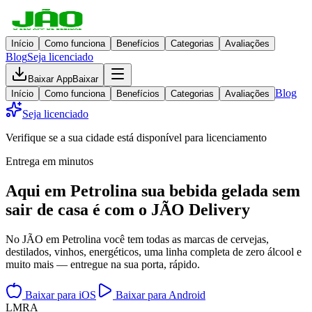
Início
Como funciona
Benefícios
Categorias
Avaliações
Blog
Seja licenciado
Baixar App
Baixar
Blog
Início
Como funciona
Benefícios
Categorias
Avaliações
Seja licenciado
Verifique se a sua cidade está disponível para licenciamento
Entrega em minutos
Aqui em
Petrolina
sua bebida gelada
sem
sair de casa
é com o JÃO Delivery
No JÃO em Petrolina você tem todas as marcas de cervejas,
destilados, vinhos, energéticos, uma linha completa de zero álcool e
muito mais — entregue na sua porta, rápido.
Baixar para iOS
Baixar para Android
L
M
R
A