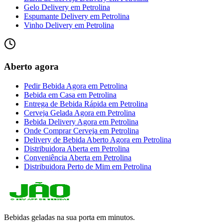
Gelo Delivery
em
Petrolina
Espumante Delivery
em
Petrolina
Vinho Delivery
em
Petrolina
Aberto agora
Pedir Bebida Agora
em
Petrolina
Bebida em Casa
em
Petrolina
Entrega de Bebida Rápida
em
Petrolina
Cerveja Gelada Agora
em
Petrolina
Bebida Delivery Agora
em
Petrolina
Onde Comprar Cerveja
em
Petrolina
Delivery de Bebida Aberto Agora
em
Petrolina
Distribuidora Aberta
em
Petrolina
Conveniência Aberta
em
Petrolina
Distribuidora Perto de Mim
em
Petrolina
Bebidas geladas na sua porta em minutos.