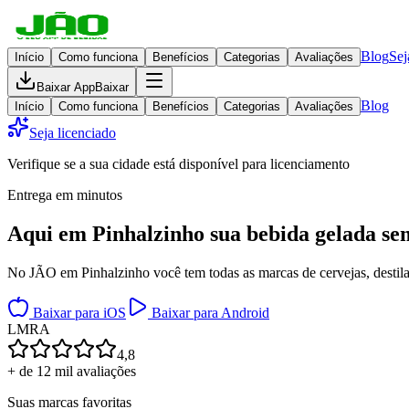
Blog
Sej
Início
Como funciona
Benefícios
Categorias
Avaliações
Baixar App
Baixar
Blog
Início
Como funciona
Benefícios
Categorias
Avaliações
Seja licenciado
Verifique se a sua cidade está disponível para licenciamento
Entrega em minutos
Aqui em
Pinhalzinho
sua bebida gelada
se
No JÃO em Pinhalzinho você tem todas as marcas de cervejas, destilad
Baixar para iOS
Baixar para Android
L
M
R
A
4,8
+ de 12 mil avaliações
Suas marcas favoritas