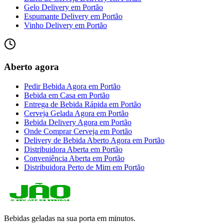
Gelo Delivery
em
Portão
Espumante Delivery
em
Portão
Vinho Delivery
em
Portão
Aberto agora
Pedir Bebida Agora
em
Portão
Bebida em Casa
em
Portão
Entrega de Bebida Rápida
em
Portão
Cerveja Gelada Agora
em
Portão
Bebida Delivery Agora
em
Portão
Onde Comprar Cerveja
em
Portão
Delivery de Bebida Aberto Agora
em
Portão
Distribuidora Aberta
em
Portão
Conveniência Aberta
em
Portão
Distribuidora Perto de Mim
em
Portão
Bebidas geladas na sua porta em minutos.