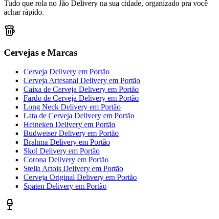
Tudo que rola no Jão Delivery na sua cidade, organizado pra você
achar rápido.
Cervejas e Marcas
Cerveja Delivery
em
Portão
Cerveja Artesanal Delivery
em
Portão
Caixa de Cerveja Delivery
em
Portão
Fardo de Cerveja Delivery
em
Portão
Long Neck Delivery
em
Portão
Lata de Cerveja Delivery
em
Portão
Heineken Delivery
em
Portão
Budweiser Delivery
em
Portão
Brahma Delivery
em
Portão
Skol Delivery
em
Portão
Corona Delivery
em
Portão
Stella Artois Delivery
em
Portão
Cerveja Original Delivery
em
Portão
Spaten Delivery
em
Portão