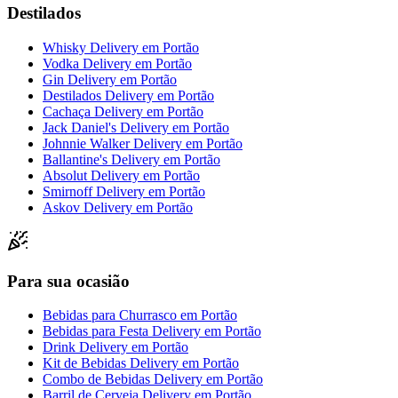
Destilados
Whisky Delivery
em
Portão
Vodka Delivery
em
Portão
Gin Delivery
em
Portão
Destilados Delivery
em
Portão
Cachaça Delivery
em
Portão
Jack Daniel's Delivery
em
Portão
Johnnie Walker Delivery
em
Portão
Ballantine's Delivery
em
Portão
Absolut Delivery
em
Portão
Smirnoff Delivery
em
Portão
Askov Delivery
em
Portão
Para sua ocasião
Bebidas para Churrasco
em
Portão
Bebidas para Festa Delivery
em
Portão
Drink Delivery
em
Portão
Kit de Bebidas Delivery
em
Portão
Combo de Bebidas Delivery
em
Portão
Barril de Cerveja Delivery
em
Portão