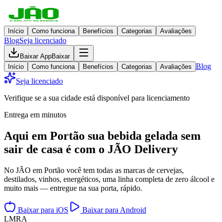
Início
Como funciona
Benefícios
Categorias
Avaliações
Blog
Seja licenciado
Baixar App
Baixar
Blog
Início
Como funciona
Benefícios
Categorias
Avaliações
Seja licenciado
Verifique se a sua cidade está disponível para licenciamento
Entrega em minutos
Aqui em
Portão
sua bebida gelada
sem
sair de casa
é com o JÃO Delivery
No JÃO em Portão você tem todas as marcas de cervejas,
destilados, vinhos, energéticos, uma linha completa de zero álcool e
muito mais — entregue na sua porta, rápido.
Baixar para iOS
Baixar para Android
L
M
R
A