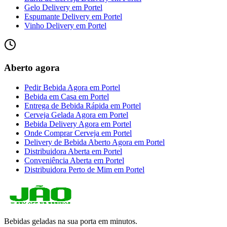
Gelo Delivery
em
Portel
Espumante Delivery
em
Portel
Vinho Delivery
em
Portel
Aberto agora
Pedir Bebida Agora
em
Portel
Bebida em Casa
em
Portel
Entrega de Bebida Rápida
em
Portel
Cerveja Gelada Agora
em
Portel
Bebida Delivery Agora
em
Portel
Onde Comprar Cerveja
em
Portel
Delivery de Bebida Aberto Agora
em
Portel
Distribuidora Aberta
em
Portel
Conveniência Aberta
em
Portel
Distribuidora Perto de Mim
em
Portel
Bebidas geladas na sua porta em minutos.