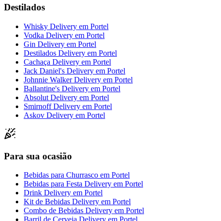
Destilados
Whisky Delivery
em
Portel
Vodka Delivery
em
Portel
Gin Delivery
em
Portel
Destilados Delivery
em
Portel
Cachaça Delivery
em
Portel
Jack Daniel's Delivery
em
Portel
Johnnie Walker Delivery
em
Portel
Ballantine's Delivery
em
Portel
Absolut Delivery
em
Portel
Smirnoff Delivery
em
Portel
Askov Delivery
em
Portel
Para sua ocasião
Bebidas para Churrasco
em
Portel
Bebidas para Festa Delivery
em
Portel
Drink Delivery
em
Portel
Kit de Bebidas Delivery
em
Portel
Combo de Bebidas Delivery
em
Portel
Barril de Cerveja Delivery
em
Portel