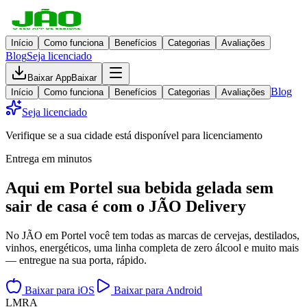
Início
Como funciona
Benefícios
Categorias
Avaliações
Blog
Seja licenciado
Baixar App
Baixar
Blog
Início
Como funciona
Benefícios
Categorias
Avaliações
Seja licenciado
Verifique se a sua cidade está disponível para licenciamento
Entrega em minutos
Aqui em
Portel
sua bebida gelada
sem
sair de casa
é com o JÃO Delivery
No JÃO em Portel você tem todas as marcas de cervejas, destilados,
vinhos, energéticos, uma linha completa de zero álcool e muito mais
— entregue na sua porta, rápido.
Baixar para iOS
Baixar para Android
L
M
R
A