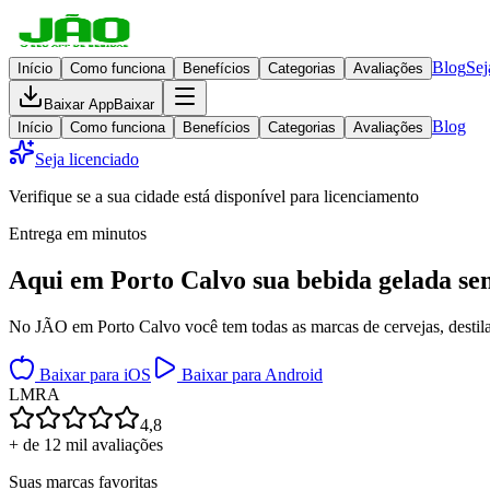
Blog
Sej
Início
Como funciona
Benefícios
Categorias
Avaliações
Baixar App
Baixar
Blog
Início
Como funciona
Benefícios
Categorias
Avaliações
Seja licenciado
Verifique se a sua cidade está disponível para licenciamento
Entrega em minutos
Aqui em
Porto Calvo
sua bebida gelada
se
No JÃO em Porto Calvo você tem todas as marcas de cervejas, destilad
Baixar para iOS
Baixar para Android
L
M
R
A
4,8
+ de 12 mil avaliações
Suas marcas favoritas