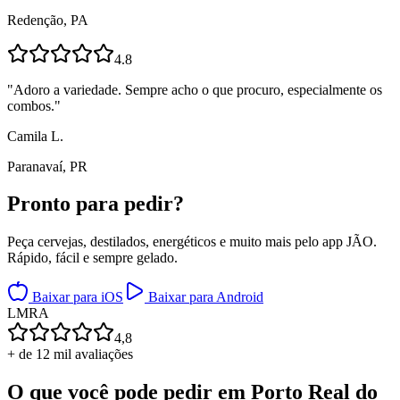
Redenção, PA
4.8
"
Adoro a variedade. Sempre acho o que procuro, especialmente os
combos.
"
Camila L.
Paranavaí, PR
Pronto para
pedir?
Peça cervejas, destilados, energéticos e muito mais pelo app JÃO.
Rápido, fácil e sempre gelado.
Baixar para iOS
Baixar para Android
L
M
R
A
4,8
+ de 12 mil avaliações
O que você pode pedir em
Porto Real do