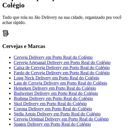
Colégio
Tudo que rola no Jão Delivery na sua cidade, organizado pra você
achar rápido.
Cervejas e Marcas
Cerveja Delivery
em
Porto Real do Colégio
Cerveja Artesanal Delivery
em
Porto Real do Colégio
Caixa de Cerveja Delivery
em
Porto Real do Colégio
Fardo de Cerveja Delivery
em
Porto Real do Colégio
Long Neck Delivery
em
Porto Real do Colégio
Lata de Cerveja Delivery
em
Porto Real do Colégio
Heineken Delivery
em
Porto Real do Colégio
Budweiser Delivery
em
Porto Real do Colégio
Brahma Delivery
em
Porto Real do Colégio
Skol Delivery
em
Porto Real do Colégio
Corona Delivery
em
Porto Real do Colégio
Stella Artois Delivery
em
Porto Real do Colégio
Cerveja Original Delivery
em
Porto Real do Colégio
Spaten Delivery
em
Porto Real do Colégio