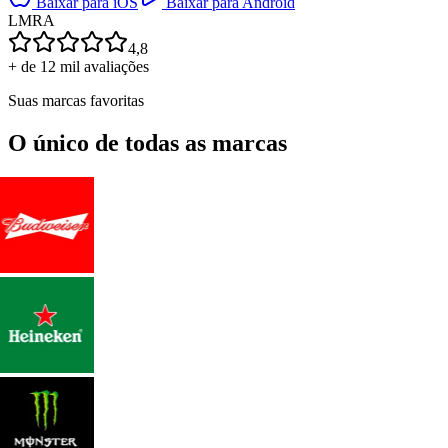
Baixar para iOS
Baixar para Android
L
M
R
A
4,8
+ de 12 mil avaliações
Suas marcas favoritas
O único de todas as marcas