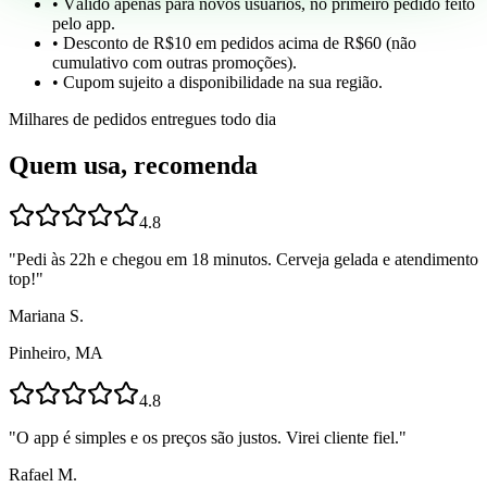
• Válido apenas para novos usuários, no primeiro pedido feito
pelo app.
• Desconto de R$10 em pedidos acima de R$60 (não
cumulativo com outras promoções).
• Cupom sujeito a disponibilidade na sua região.
Milhares de pedidos entregues todo dia
Quem usa, recomenda
4.8
"
Pedi às 22h e chegou em 18 minutos. Cerveja gelada e atendimento
top!
"
Mariana S.
Pinheiro, MA
4.8
"
O app é simples e os preços são justos. Virei cliente fiel.
"
Rafael M.