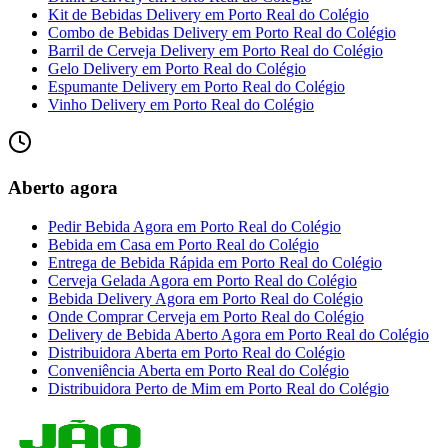
Kit de Bebidas Delivery
em
Porto Real do Colégio
Combo de Bebidas Delivery
em
Porto Real do Colégio
Barril de Cerveja Delivery
em
Porto Real do Colégio
Gelo Delivery
em
Porto Real do Colégio
Espumante Delivery
em
Porto Real do Colégio
Vinho Delivery
em
Porto Real do Colégio
Aberto agora
Pedir Bebida Agora
em
Porto Real do Colégio
Bebida em Casa
em
Porto Real do Colégio
Entrega de Bebida Rápida
em
Porto Real do Colégio
Cerveja Gelada Agora
em
Porto Real do Colégio
Bebida Delivery Agora
em
Porto Real do Colégio
Onde Comprar Cerveja
em
Porto Real do Colégio
Delivery de Bebida Aberto Agora
em
Porto Real do Colégio
Distribuidora Aberta
em
Porto Real do Colégio
Conveniência Aberta
em
Porto Real do Colégio
Distribuidora Perto de Mim
em
Porto Real do Colégio