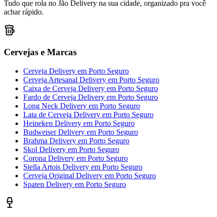
Tudo que rola no Jão Delivery na sua cidade, organizado pra você
achar rápido.
Cervejas e Marcas
Cerveja Delivery
em
Porto Seguro
Cerveja Artesanal Delivery
em
Porto Seguro
Caixa de Cerveja Delivery
em
Porto Seguro
Fardo de Cerveja Delivery
em
Porto Seguro
Long Neck Delivery
em
Porto Seguro
Lata de Cerveja Delivery
em
Porto Seguro
Heineken Delivery
em
Porto Seguro
Budweiser Delivery
em
Porto Seguro
Brahma Delivery
em
Porto Seguro
Skol Delivery
em
Porto Seguro
Corona Delivery
em
Porto Seguro
Stella Artois Delivery
em
Porto Seguro
Cerveja Original Delivery
em
Porto Seguro
Spaten Delivery
em
Porto Seguro