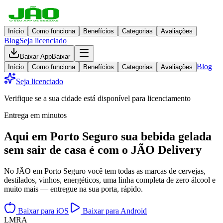
Início
Como funciona
Benefícios
Categorias
Avaliações
Blog
Seja licenciado
Baixar App
Baixar
Blog
Início
Como funciona
Benefícios
Categorias
Avaliações
Seja licenciado
Verifique se a sua cidade está disponível para licenciamento
Entrega em minutos
Aqui em
Porto Seguro
sua bebida gelada
sem sair de casa
é com o JÃO Delivery
No JÃO em Porto Seguro você tem todas as marcas de cervejas,
destilados, vinhos, energéticos, uma linha completa de zero álcool e
muito mais — entregue na sua porta, rápido.
Baixar para iOS
Baixar para Android
L
M
R
A