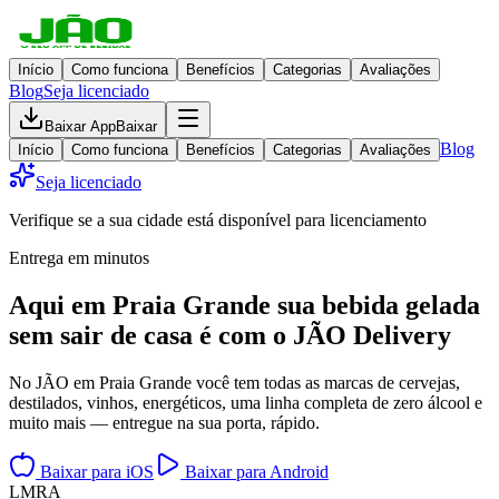
Início
Como funciona
Benefícios
Categorias
Avaliações
Blog
Seja licenciado
Baixar App
Baixar
Blog
Início
Como funciona
Benefícios
Categorias
Avaliações
Seja licenciado
Verifique se a sua cidade está disponível para licenciamento
Entrega em minutos
Aqui em
Praia Grande
sua bebida gelada
sem sair de casa
é com o JÃO Delivery
No JÃO em Praia Grande você tem todas as marcas de cervejas,
destilados, vinhos, energéticos, uma linha completa de zero álcool e
muito mais — entregue na sua porta, rápido.
Baixar para iOS
Baixar para Android
L
M
R
A