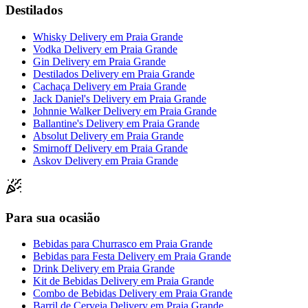
Destilados
Whisky Delivery
em
Praia Grande
Vodka Delivery
em
Praia Grande
Gin Delivery
em
Praia Grande
Destilados Delivery
em
Praia Grande
Cachaça Delivery
em
Praia Grande
Jack Daniel's Delivery
em
Praia Grande
Johnnie Walker Delivery
em
Praia Grande
Ballantine's Delivery
em
Praia Grande
Absolut Delivery
em
Praia Grande
Smirnoff Delivery
em
Praia Grande
Askov Delivery
em
Praia Grande
Para sua ocasião
Bebidas para Churrasco
em
Praia Grande
Bebidas para Festa Delivery
em
Praia Grande
Drink Delivery
em
Praia Grande
Kit de Bebidas Delivery
em
Praia Grande
Combo de Bebidas Delivery
em
Praia Grande
Barril de Cerveja Delivery
em
Praia Grande