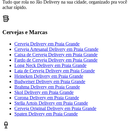
Tudo que rola no Jão Delivery na sua cidade, organizado pra você
achar rápido.
Cervejas e Marcas
Cerveja Delivery
em
Praia Grande
Cerveja Artesanal Delivery
em
Praia Grande
Caixa de Cerveja Delivery
em
Praia Grande
Fardo de Cerveja Delivery
em
Praia Grande
Long Neck Delivery
em
Praia Grande
Lata de Cerveja Delivery
em
Praia Grande
Heineken Delivery
em
Praia Grande
Budweiser Delivery
em
Praia Grande
Brahma Delivery
em
Praia Grande
Skol Delivery
em
Praia Grande
Corona Delivery
em
Praia Grande
Stella Artois Delivery
em
Praia Grande
Cerveja Original Delivery
em
Praia Grande
Spaten Delivery
em
Praia Grande