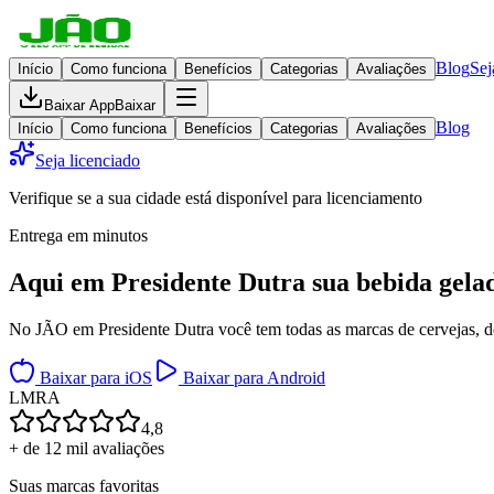
Blog
Sej
Início
Como funciona
Benefícios
Categorias
Avaliações
Baixar App
Baixar
Blog
Início
Como funciona
Benefícios
Categorias
Avaliações
Seja licenciado
Verifique se a sua cidade está disponível para licenciamento
Entrega em minutos
Aqui em
Presidente Dutra
sua bebida gela
No JÃO em Presidente Dutra você tem todas as marcas de cervejas, des
Baixar para iOS
Baixar para Android
L
M
R
A
4,8
+ de 12 mil avaliações
Suas marcas favoritas