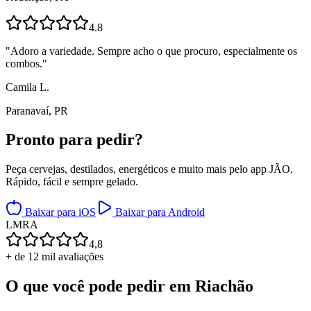
4.8
"
Adoro a variedade. Sempre acho o que procuro, especialmente os
combos.
"
Camila L.
Paranavaí, PR
Pronto para
pedir?
Peça cervejas, destilados, energéticos e muito mais pelo app JÃO.
Rápido, fácil e sempre gelado.
Baixar para iOS
Baixar para Android
L
M
R
A
4,8
+ de 12 mil avaliações
O que você pode pedir em
Riachão