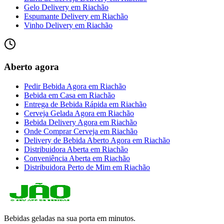
Gelo Delivery
em
Riachão
Espumante Delivery
em
Riachão
Vinho Delivery
em
Riachão
Aberto agora
Pedir Bebida Agora
em
Riachão
Bebida em Casa
em
Riachão
Entrega de Bebida Rápida
em
Riachão
Cerveja Gelada Agora
em
Riachão
Bebida Delivery Agora
em
Riachão
Onde Comprar Cerveja
em
Riachão
Delivery de Bebida Aberto Agora
em
Riachão
Distribuidora Aberta
em
Riachão
Conveniência Aberta
em
Riachão
Distribuidora Perto de Mim
em
Riachão
Bebidas geladas na sua porta em minutos.