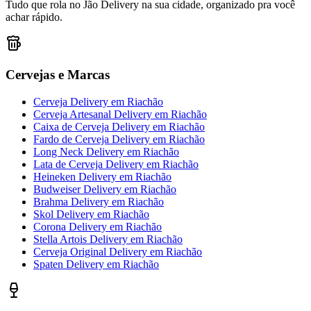
Tudo que rola no Jão Delivery na sua cidade, organizado pra você
achar rápido.
Cervejas e Marcas
Cerveja Delivery
em
Riachão
Cerveja Artesanal Delivery
em
Riachão
Caixa de Cerveja Delivery
em
Riachão
Fardo de Cerveja Delivery
em
Riachão
Long Neck Delivery
em
Riachão
Lata de Cerveja Delivery
em
Riachão
Heineken Delivery
em
Riachão
Budweiser Delivery
em
Riachão
Brahma Delivery
em
Riachão
Skol Delivery
em
Riachão
Corona Delivery
em
Riachão
Stella Artois Delivery
em
Riachão
Cerveja Original Delivery
em
Riachão
Spaten Delivery
em
Riachão