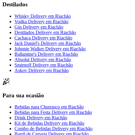
Destilados
Whisky Delivery
em
Riachão
Vodka Delivery
em
Riachão
Gin Delivery
em
Riachão
Destilados Delivery
em
Riachão
Cachaça Delivery
em
Riachão
Jack Daniel's Delivery
em
Riachão
Johnnie Walker Delivery
em
Riachão
Ballantine's Delivery
em
Riachão
Absolut Delivery
em
Riachão
Smirnoff Delivery
em
Riachão
Askov Delivery
em
Riachão
Para sua ocasião
Bebidas para Churrasco
em
Riachão
Bebidas para Festa Delivery
em
Riachão
Drink Delivery
em
Riachão
Kit de Bebidas Delivery
em
Riachão
Combo de Bebidas Delivery
em
Riachão
Barril de Cerveja Delivery
em
Riachão