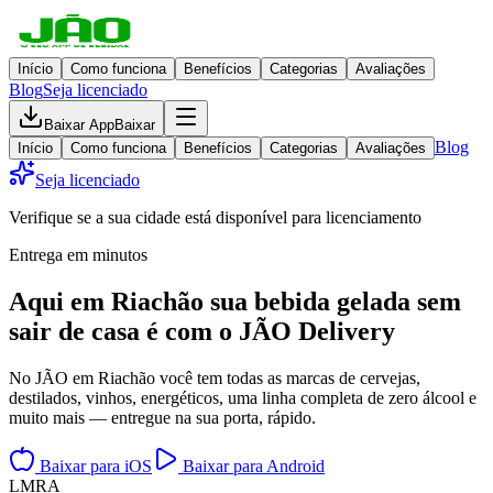
Início
Como funciona
Benefícios
Categorias
Avaliações
Blog
Seja licenciado
Baixar App
Baixar
Blog
Início
Como funciona
Benefícios
Categorias
Avaliações
Seja licenciado
Verifique se a sua cidade está disponível para licenciamento
Entrega em minutos
Aqui em
Riachão
sua bebida gelada
sem
sair de casa
é com o JÃO Delivery
No JÃO em Riachão você tem todas as marcas de cervejas,
destilados, vinhos, energéticos, uma linha completa de zero álcool e
muito mais — entregue na sua porta, rápido.
Baixar para iOS
Baixar para Android
L
M
R
A