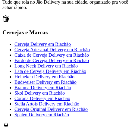
Tudo que rola no Jão Delivery na sua cidade, organizado pra você
achar rápido.
Cervejas e Marcas
Cerveja Delivery
em
Riachão
Cerveja Artesanal Delivery
em
Riachão
Caixa de Cerveja Delivery
em
Riachão
Fardo de Cerveja Delivery
em
Riachão
Long Neck Delivery
em
Riachão
Lata de Cerveja Delivery
em
Riachão
Heineken Delivery
em
Riachão
Budweiser Delivery
em
Riachão
Brahma Delivery
em
Riachão
Skol Delivery
em
Riachão
Corona Delivery
em
Riachão
Stella Artois Delivery
em
Riachão
Cerveja Original Delivery
em
Riachão
Spaten Delivery
em
Riachão