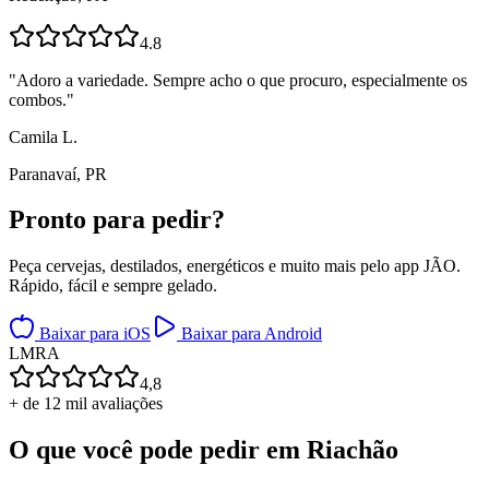
4.8
"
Adoro a variedade. Sempre acho o que procuro, especialmente os
combos.
"
Camila L.
Paranavaí, PR
Pronto para
pedir?
Peça cervejas, destilados, energéticos e muito mais pelo app JÃO.
Rápido, fácil e sempre gelado.
Baixar para iOS
Baixar para Android
L
M
R
A
4,8
+ de 12 mil avaliações
O que você pode pedir em
Riachão