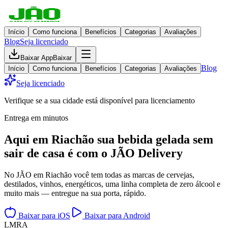
Início
Como funciona
Benefícios
Categorias
Avaliações
Blog
Seja licenciado
Baixar App
Baixar
Blog
Início
Como funciona
Benefícios
Categorias
Avaliações
Seja licenciado
Verifique se a sua cidade está disponível para licenciamento
Entrega em minutos
Aqui em
Riachão
sua bebida gelada
sem
sair de casa
é com o JÃO Delivery
No JÃO em Riachão você tem todas as marcas de cervejas,
destilados, vinhos, energéticos, uma linha completa de zero álcool e
muito mais — entregue na sua porta, rápido.
Baixar para iOS
Baixar para Android
L
M
R
A