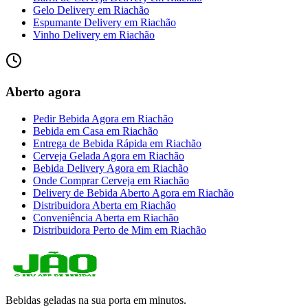
Gelo Delivery
em
Riachão
Espumante Delivery
em
Riachão
Vinho Delivery
em
Riachão
Aberto agora
Pedir Bebida Agora
em
Riachão
Bebida em Casa
em
Riachão
Entrega de Bebida Rápida
em
Riachão
Cerveja Gelada Agora
em
Riachão
Bebida Delivery Agora
em
Riachão
Onde Comprar Cerveja
em
Riachão
Delivery de Bebida Aberto Agora
em
Riachão
Distribuidora Aberta
em
Riachão
Conveniência Aberta
em
Riachão
Distribuidora Perto de Mim
em
Riachão
Bebidas geladas na sua porta em minutos.