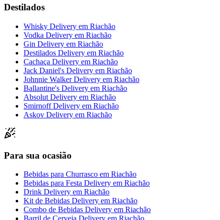
Destilados
Whisky Delivery
em
Riachão
Vodka Delivery
em
Riachão
Gin Delivery
em
Riachão
Destilados Delivery
em
Riachão
Cachaça Delivery
em
Riachão
Jack Daniel's Delivery
em
Riachão
Johnnie Walker Delivery
em
Riachão
Ballantine's Delivery
em
Riachão
Absolut Delivery
em
Riachão
Smirnoff Delivery
em
Riachão
Askov Delivery
em
Riachão
Para sua ocasião
Bebidas para Churrasco
em
Riachão
Bebidas para Festa Delivery
em
Riachão
Drink Delivery
em
Riachão
Kit de Bebidas Delivery
em
Riachão
Combo de Bebidas Delivery
em
Riachão
Barril de Cerveja Delivery
em
Riachão