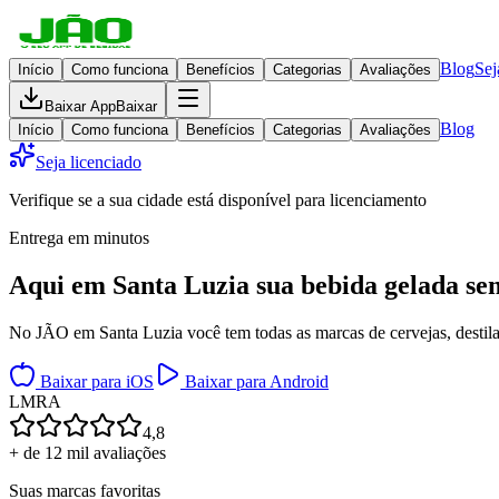
Blog
Sej
Início
Como funciona
Benefícios
Categorias
Avaliações
Baixar App
Baixar
Blog
Início
Como funciona
Benefícios
Categorias
Avaliações
Seja licenciado
Verifique se a sua cidade está disponível para licenciamento
Entrega em minutos
Aqui em
Santa Luzia
sua bebida gelada
se
No JÃO em Santa Luzia você tem todas as marcas de cervejas, destilad
Baixar para iOS
Baixar para Android
L
M
R
A
4,8
+ de 12 mil avaliações
Suas marcas favoritas