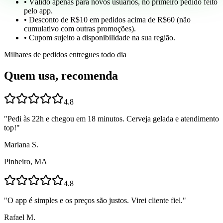
• Válido apenas para novos usuários, no primeiro pedido feito
pelo app.
• Desconto de R$10 em pedidos acima de R$60 (não
cumulativo com outras promoções).
• Cupom sujeito a disponibilidade na sua região.
Milhares de pedidos entregues todo dia
Quem usa, recomenda
4.8
"
Pedi às 22h e chegou em 18 minutos. Cerveja gelada e atendimento
top!
"
Mariana S.
Pinheiro, MA
4.8
"
O app é simples e os preços são justos. Virei cliente fiel.
"
Rafael M.