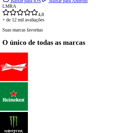
Baixar para iOS
Baixar para Android
L
M
R
A
4,8
+ de 12 mil avaliações
Suas marcas favoritas
O único de todas as marcas