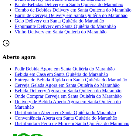
Kit de Bebidas Delivery
em
Santa Quitéria do Maranhão
Combo de Bebidas Delivery
em
Santa Quitéria do Maranhão
Barril de Cerveja Delivery
em
Santa Quitéria do Maranhão
Gelo Delivery
em
Santa Quitéria do Maranhão
Espumante Delivery
em
Santa Quitéria do Maranhão
Vinho Delivery
em
Santa Quitéria do Maranhão
Aberto agora
Pedir Bebida Agora
em
Santa Quitéria do Maranhão
Bebida em Casa
em
Santa Quitéria do Maranhão
Entrega de Bebida Rápida
em
Santa Quitéria do Maranhão
Cerveja Gelada Agora
em
Santa Quitéria do Maranhão
Bebida Delivery Agora
em
Santa Quitéria do Maranhão
Onde Comprar Cerveja
em
Santa Quitéria do Maranhão
Delivery de Bebida Aberto Agora
em
Santa Quitéria do
Maranhão
Distribuidora Aberta
em
Santa Quitéria do Maranhão
Conveniência Aberta
em
Santa Quitéria do Maranhão
Distribuidora Perto de Mim
em
Santa Quitéria do Maranhão