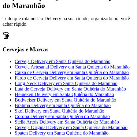
do Maranhão
Tudo que rola no Jão Delivery na sua cidade, organizado pra você
achar rápido.
Cervejas e Marcas
Cerveja Delivery
em
Santa Quitéria do Maranhão
Cerveja Artesanal Delivery
em
Santa Quitéria do Maranhão
Caixa de Cerveja Delivery
em
Santa Quitéria do Maranhão
Fardo de Cerveja Delivery
em
Santa Quitéria do Maranhão
Long Neck Delivery
em
Santa Quitéria do Maranhão
Lata de Cerveja Delivery
em
Santa Quitéria do Maranhão
Heineken Delivery
em
Santa Quitéria do Maranhão
Budweiser Delivery
em
Santa Quitéria do Maranhão
Brahma Delivery
em
Santa Quitéria do Maranhão
Skol Delivery
em
Santa Quitéria do Maranhão
Corona Delivery
em
Santa Quitéria do Maranhão
Stella Artois Delivery
em
Santa Quitéria do Maranhão
Cerveja Original Delivery
em
Santa Quitéria do Maranhão
Spaten Delivery
em
Santa Quitéria do Maranhão