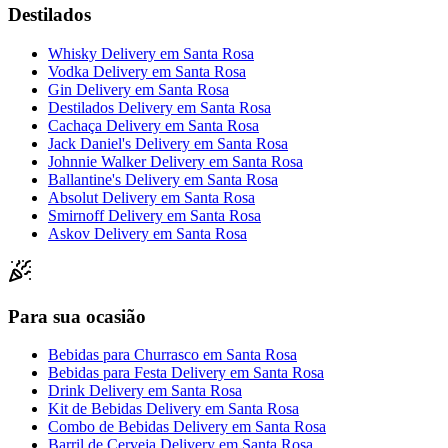
Destilados
Whisky Delivery
em
Santa Rosa
Vodka Delivery
em
Santa Rosa
Gin Delivery
em
Santa Rosa
Destilados Delivery
em
Santa Rosa
Cachaça Delivery
em
Santa Rosa
Jack Daniel's Delivery
em
Santa Rosa
Johnnie Walker Delivery
em
Santa Rosa
Ballantine's Delivery
em
Santa Rosa
Absolut Delivery
em
Santa Rosa
Smirnoff Delivery
em
Santa Rosa
Askov Delivery
em
Santa Rosa
Para sua ocasião
Bebidas para Churrasco
em
Santa Rosa
Bebidas para Festa Delivery
em
Santa Rosa
Drink Delivery
em
Santa Rosa
Kit de Bebidas Delivery
em
Santa Rosa
Combo de Bebidas Delivery
em
Santa Rosa
Barril de Cerveja Delivery
em
Santa Rosa