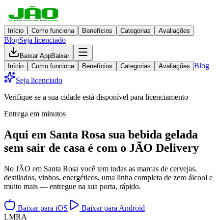
Início
Como funciona
Benefícios
Categorias
Avaliações
Blog
Seja licenciado
Baixar App
Baixar
Blog
Início
Como funciona
Benefícios
Categorias
Avaliações
Seja licenciado
Verifique se a sua cidade está disponível para licenciamento
Entrega em minutos
Aqui em
Santa Rosa
sua bebida gelada
sem sair de casa
é com o JÃO Delivery
No JÃO em Santa Rosa você tem todas as marcas de cervejas,
destilados, vinhos, energéticos, uma linha completa de zero álcool e
muito mais — entregue na sua porta, rápido.
Baixar para iOS
Baixar para Android
L
M
R
A