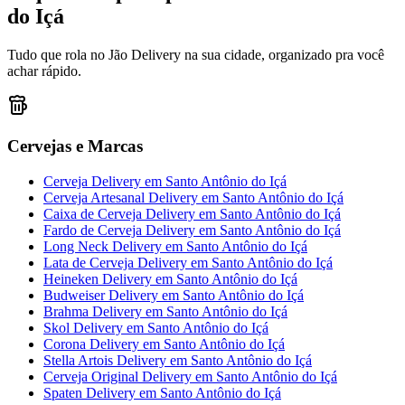
do Içá
Tudo que rola no Jão Delivery na sua cidade, organizado pra você
achar rápido.
Cervejas e Marcas
Cerveja Delivery
em
Santo Antônio do Içá
Cerveja Artesanal Delivery
em
Santo Antônio do Içá
Caixa de Cerveja Delivery
em
Santo Antônio do Içá
Fardo de Cerveja Delivery
em
Santo Antônio do Içá
Long Neck Delivery
em
Santo Antônio do Içá
Lata de Cerveja Delivery
em
Santo Antônio do Içá
Heineken Delivery
em
Santo Antônio do Içá
Budweiser Delivery
em
Santo Antônio do Içá
Brahma Delivery
em
Santo Antônio do Içá
Skol Delivery
em
Santo Antônio do Içá
Corona Delivery
em
Santo Antônio do Içá
Stella Artois Delivery
em
Santo Antônio do Içá
Cerveja Original Delivery
em
Santo Antônio do Içá
Spaten Delivery
em
Santo Antônio do Içá