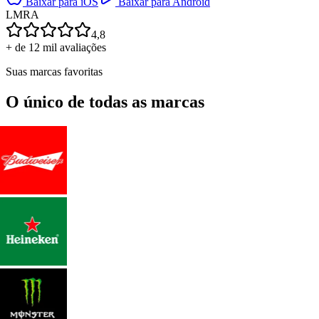
Baixar para iOS
Baixar para Android
L
M
R
A
4,8
+ de 12 mil avaliações
Suas marcas favoritas
O único de todas as marcas