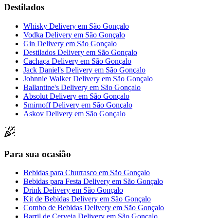
Destilados
Whisky Delivery
em
São Gonçalo
Vodka Delivery
em
São Gonçalo
Gin Delivery
em
São Gonçalo
Destilados Delivery
em
São Gonçalo
Cachaça Delivery
em
São Gonçalo
Jack Daniel's Delivery
em
São Gonçalo
Johnnie Walker Delivery
em
São Gonçalo
Ballantine's Delivery
em
São Gonçalo
Absolut Delivery
em
São Gonçalo
Smirnoff Delivery
em
São Gonçalo
Askov Delivery
em
São Gonçalo
Para sua ocasião
Bebidas para Churrasco
em
São Gonçalo
Bebidas para Festa Delivery
em
São Gonçalo
Drink Delivery
em
São Gonçalo
Kit de Bebidas Delivery
em
São Gonçalo
Combo de Bebidas Delivery
em
São Gonçalo
Barril de Cerveja Delivery
em
São Gonçalo