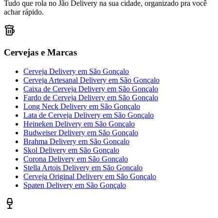
Tudo que rola no Jão Delivery na sua cidade, organizado pra você
achar rápido.
Cervejas e Marcas
Cerveja Delivery
em
São Gonçalo
Cerveja Artesanal Delivery
em
São Gonçalo
Caixa de Cerveja Delivery
em
São Gonçalo
Fardo de Cerveja Delivery
em
São Gonçalo
Long Neck Delivery
em
São Gonçalo
Lata de Cerveja Delivery
em
São Gonçalo
Heineken Delivery
em
São Gonçalo
Budweiser Delivery
em
São Gonçalo
Brahma Delivery
em
São Gonçalo
Skol Delivery
em
São Gonçalo
Corona Delivery
em
São Gonçalo
Stella Artois Delivery
em
São Gonçalo
Cerveja Original Delivery
em
São Gonçalo
Spaten Delivery
em
São Gonçalo