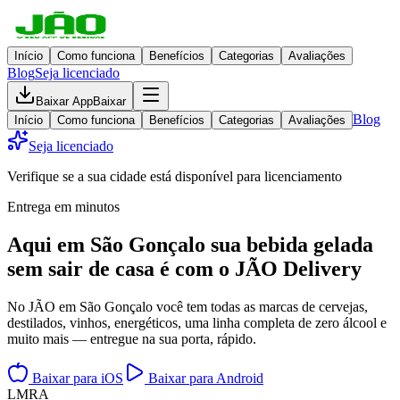
Início
Como funciona
Benefícios
Categorias
Avaliações
Blog
Seja licenciado
Baixar App
Baixar
Blog
Início
Como funciona
Benefícios
Categorias
Avaliações
Seja licenciado
Verifique se a sua cidade está disponível para licenciamento
Entrega em minutos
Aqui em
São Gonçalo
sua bebida gelada
sem sair de casa
é com o JÃO Delivery
No JÃO em São Gonçalo você tem todas as marcas de cervejas,
destilados, vinhos, energéticos, uma linha completa de zero álcool e
muito mais — entregue na sua porta, rápido.
Baixar para iOS
Baixar para Android
L
M
R
A