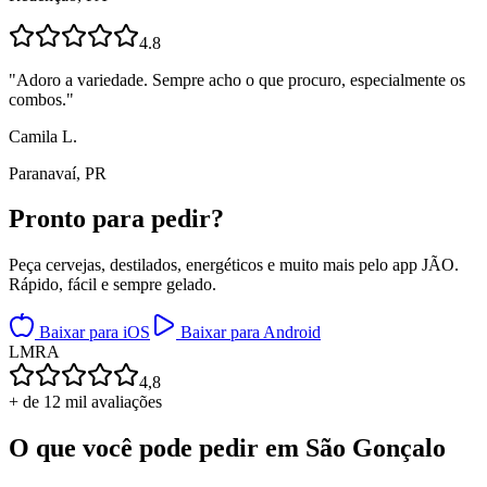
4.8
"
Adoro a variedade. Sempre acho o que procuro, especialmente os
combos.
"
Camila L.
Paranavaí, PR
Pronto para
pedir?
Peça cervejas, destilados, energéticos e muito mais pelo app JÃO.
Rápido, fácil e sempre gelado.
Baixar para iOS
Baixar para Android
L
M
R
A
4,8
+ de 12 mil avaliações
O que você pode pedir em
São Gonçalo