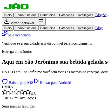
Blog
Sej
Início
Como funciona
Benefícios
Categorias
Avaliações
Baixar App
Baixar
Blog
Início
Como funciona
Benefícios
Categorias
Avaliações
Seja licenciado
Verifique se a sua cidade está disponível para licenciamento
Entrega em minutos
Aqui em
São Jerônimo
sua bebida gelada
s
No JÃO em São Jerônimo você tem todas as marcas de cervejas, destil
Baixar para iOS
Baixar para Android
L
M
R
A
4,8
+ de 12 mil avaliações
Suas marcas favoritas