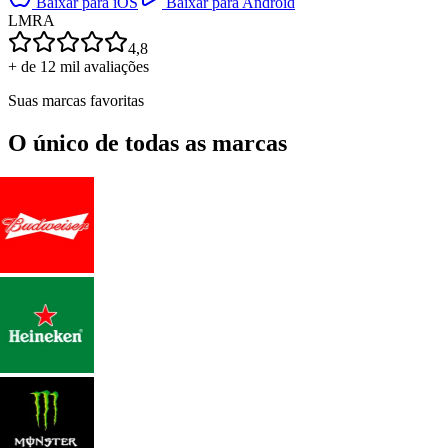
Baixar para iOS
Baixar para Android
L
M
R
A
4,8
+ de 12 mil avaliações
Suas marcas favoritas
O único de todas as marcas