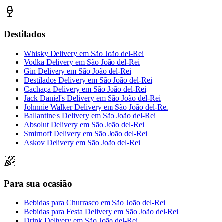
Destilados
Whisky Delivery
em
São João del-Rei
Vodka Delivery
em
São João del-Rei
Gin Delivery
em
São João del-Rei
Destilados Delivery
em
São João del-Rei
Cachaça Delivery
em
São João del-Rei
Jack Daniel's Delivery
em
São João del-Rei
Johnnie Walker Delivery
em
São João del-Rei
Ballantine's Delivery
em
São João del-Rei
Absolut Delivery
em
São João del-Rei
Smirnoff Delivery
em
São João del-Rei
Askov Delivery
em
São João del-Rei
Para sua ocasião
Bebidas para Churrasco
em
São João del-Rei
Bebidas para Festa Delivery
em
São João del-Rei
Drink Delivery
em
São João del-Rei