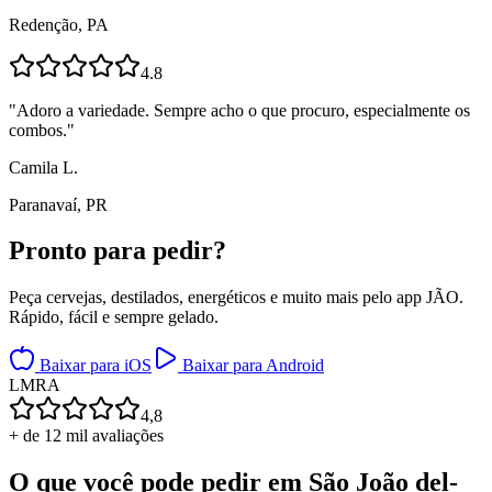
Redenção, PA
4.8
"
Adoro a variedade. Sempre acho o que procuro, especialmente os
combos.
"
Camila L.
Paranavaí, PR
Pronto para
pedir?
Peça cervejas, destilados, energéticos e muito mais pelo app JÃO.
Rápido, fácil e sempre gelado.
Baixar para iOS
Baixar para Android
L
M
R
A
4,8
+ de 12 mil avaliações
O que você pode pedir em
São João del-