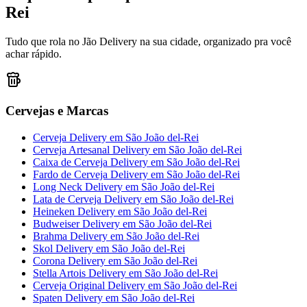
Rei
Tudo que rola no Jão Delivery na sua cidade, organizado pra você
achar rápido.
Cervejas e Marcas
Cerveja Delivery
em
São João del-Rei
Cerveja Artesanal Delivery
em
São João del-Rei
Caixa de Cerveja Delivery
em
São João del-Rei
Fardo de Cerveja Delivery
em
São João del-Rei
Long Neck Delivery
em
São João del-Rei
Lata de Cerveja Delivery
em
São João del-Rei
Heineken Delivery
em
São João del-Rei
Budweiser Delivery
em
São João del-Rei
Brahma Delivery
em
São João del-Rei
Skol Delivery
em
São João del-Rei
Corona Delivery
em
São João del-Rei
Stella Artois Delivery
em
São João del-Rei
Cerveja Original Delivery
em
São João del-Rei
Spaten Delivery
em
São João del-Rei