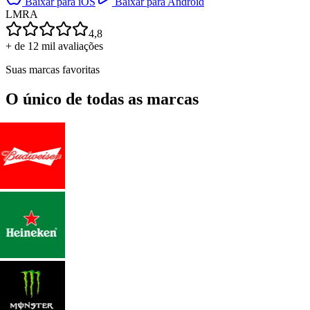
Baixar para iOS
Baixar para Android
L
M
R
A
4,8
+ de 12 mil avaliações
Suas marcas favoritas
O único de todas as marcas