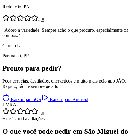
Redenção, PA
4.8
"
Adoro a variedade. Sempre acho o que procuro, especialmente os
combos.
"
Camila L.
Paranavaí, PR
Pronto para
pedir?
Peça cervejas, destilados, energéticos e muito mais pelo app JÃO.
Rápido, fácil e sempre gelado.
Baixar para iOS
Baixar para Android
L
M
R
A
4,8
+ de 12 mil avaliações
O que você pode pedir em
São Miguel do