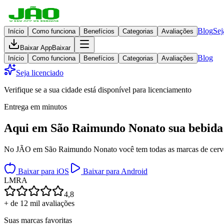
Blog
Sej
Início
Como funciona
Benefícios
Categorias
Avaliações
Baixar App
Baixar
Blog
Início
Como funciona
Benefícios
Categorias
Avaliações
Seja licenciado
Verifique se a sua cidade está disponível para licenciamento
Entrega em minutos
Aqui em
São Raimundo Nonato
sua bebida
No JÃO em São Raimundo Nonato você tem todas as marcas de cervejas,
Baixar para iOS
Baixar para Android
L
M
R
A
4,8
+ de 12 mil avaliações
Suas marcas favoritas