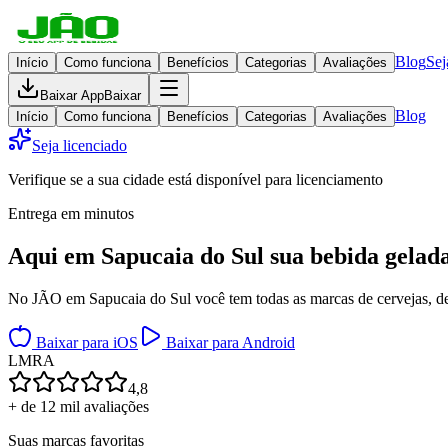
Blog
Sej
Início
Como funciona
Benefícios
Categorias
Avaliações
Baixar App
Baixar
Blog
Início
Como funciona
Benefícios
Categorias
Avaliações
Seja licenciado
Verifique se a sua cidade está disponível para licenciamento
Entrega em minutos
Aqui em
Sapucaia do Sul
sua bebida gelad
No JÃO em Sapucaia do Sul você tem todas as marcas de cervejas, dest
Baixar para iOS
Baixar para Android
L
M
R
A
4,8
+ de 12 mil avaliações
Suas marcas favoritas