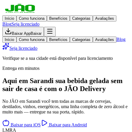
Início
Como funciona
Benefícios
Categorias
Avaliações
Blog
Seja licenciado
Baixar App
Baixar
Blog
Início
Como funciona
Benefícios
Categorias
Avaliações
Seja licenciado
Verifique se a sua cidade está disponível para licenciamento
Entrega em minutos
Aqui em
Sarandi
sua bebida gelada
sem
sair de casa
é com o JÃO Delivery
No JÃO em Sarandi você tem todas as marcas de cervejas,
destilados, vinhos, energéticos, uma linha completa de zero álcool e
muito mais — entregue na sua porta, rápido.
Baixar para iOS
Baixar para Android
L
M
R
A