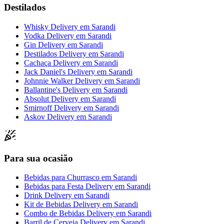
Destilados
Whisky Delivery
em
Sarandi
Vodka Delivery
em
Sarandi
Gin Delivery
em
Sarandi
Destilados Delivery
em
Sarandi
Cachaça Delivery
em
Sarandi
Jack Daniel's Delivery
em
Sarandi
Johnnie Walker Delivery
em
Sarandi
Ballantine's Delivery
em
Sarandi
Absolut Delivery
em
Sarandi
Smirnoff Delivery
em
Sarandi
Askov Delivery
em
Sarandi
Para sua ocasião
Bebidas para Churrasco
em
Sarandi
Bebidas para Festa Delivery
em
Sarandi
Drink Delivery
em
Sarandi
Kit de Bebidas Delivery
em
Sarandi
Combo de Bebidas Delivery
em
Sarandi
Barril de Cerveja Delivery
em
Sarandi