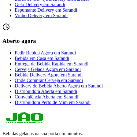
Gelo Delivery
em
Sarandi
Espumante Delivery
em
Sarandi
Vinho Delivery
em
Sarandi
Aberto agora
Pedir Bebida Agora
em
Sarandi
Bebida em Casa
em
Sarandi
Entrega de Bebida Rápida
em
Sarandi
Cerveja Gelada Agora
em
Sarandi
Bebida Delivery Agora
em
Sarandi
Onde Comprar Cerveja
em
Sarandi
Delivery de Bebida Aberto Agora
em
Sarandi
Distribuidora Aberta
em
Sarandi
Conveniência Aberta
em
Sarandi
Distribuidora Perto de Mim
em
Sarandi
Bebidas geladas na sua porta em minutos.