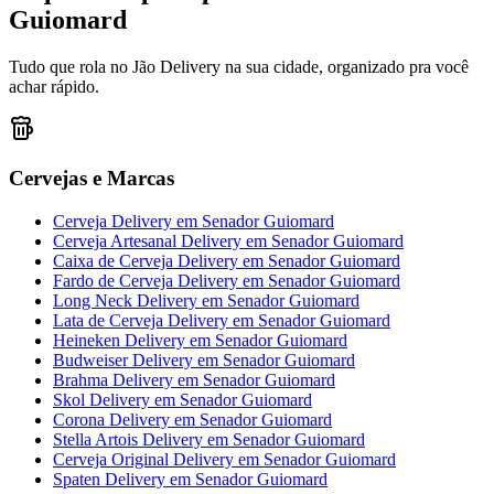
Guiomard
Tudo que rola no Jão Delivery na sua cidade, organizado pra você
achar rápido.
Cervejas e Marcas
Cerveja Delivery
em
Senador Guiomard
Cerveja Artesanal Delivery
em
Senador Guiomard
Caixa de Cerveja Delivery
em
Senador Guiomard
Fardo de Cerveja Delivery
em
Senador Guiomard
Long Neck Delivery
em
Senador Guiomard
Lata de Cerveja Delivery
em
Senador Guiomard
Heineken Delivery
em
Senador Guiomard
Budweiser Delivery
em
Senador Guiomard
Brahma Delivery
em
Senador Guiomard
Skol Delivery
em
Senador Guiomard
Corona Delivery
em
Senador Guiomard
Stella Artois Delivery
em
Senador Guiomard
Cerveja Original Delivery
em
Senador Guiomard
Spaten Delivery
em
Senador Guiomard