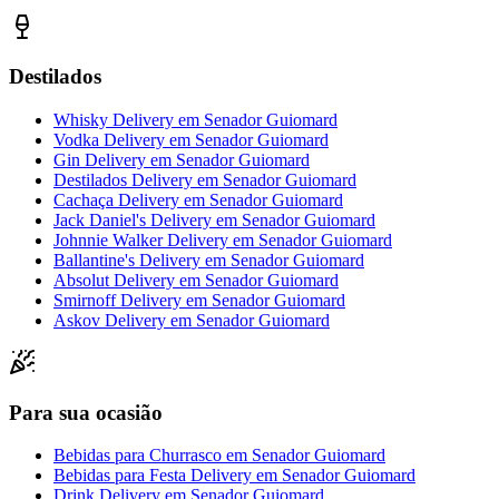
Destilados
Whisky Delivery
em
Senador Guiomard
Vodka Delivery
em
Senador Guiomard
Gin Delivery
em
Senador Guiomard
Destilados Delivery
em
Senador Guiomard
Cachaça Delivery
em
Senador Guiomard
Jack Daniel's Delivery
em
Senador Guiomard
Johnnie Walker Delivery
em
Senador Guiomard
Ballantine's Delivery
em
Senador Guiomard
Absolut Delivery
em
Senador Guiomard
Smirnoff Delivery
em
Senador Guiomard
Askov Delivery
em
Senador Guiomard
Para sua ocasião
Bebidas para Churrasco
em
Senador Guiomard
Bebidas para Festa Delivery
em
Senador Guiomard
Drink Delivery
em
Senador Guiomard