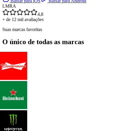
Baixar para iOS
Baixar para Android
L
M
R
A
4,8
+ de 12 mil avaliações
Suas marcas favoritas
O único de todas as marcas