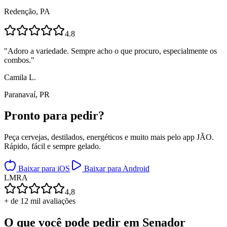
Redenção, PA
4.8
"
Adoro a variedade. Sempre acho o que procuro, especialmente os
combos.
"
Camila L.
Paranavaí, PR
Pronto para
pedir?
Peça cervejas, destilados, energéticos e muito mais pelo app JÃO.
Rápido, fácil e sempre gelado.
Baixar para iOS
Baixar para Android
L
M
R
A
4,8
+ de 12 mil avaliações
O que você pode pedir em
Senador