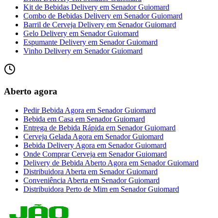
Kit de Bebidas Delivery
em
Senador Guiomard
Combo de Bebidas Delivery
em
Senador Guiomard
Barril de Cerveja Delivery
em
Senador Guiomard
Gelo Delivery
em
Senador Guiomard
Espumante Delivery
em
Senador Guiomard
Vinho Delivery
em
Senador Guiomard
Aberto agora
Pedir Bebida Agora
em
Senador Guiomard
Bebida em Casa
em
Senador Guiomard
Entrega de Bebida Rápida
em
Senador Guiomard
Cerveja Gelada Agora
em
Senador Guiomard
Bebida Delivery Agora
em
Senador Guiomard
Onde Comprar Cerveja
em
Senador Guiomard
Delivery de Bebida Aberto Agora
em
Senador Guiomard
Distribuidora Aberta
em
Senador Guiomard
Conveniência Aberta
em
Senador Guiomard
Distribuidora Perto de Mim
em
Senador Guiomard