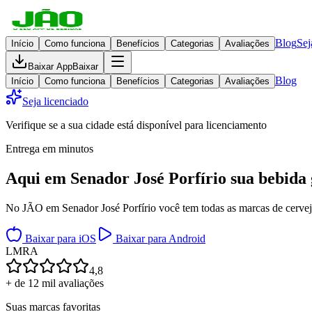
Blog
Sej
Início
Como funciona
Benefícios
Categorias
Avaliações
Baixar App
Baixar
Blog
Início
Como funciona
Benefícios
Categorias
Avaliações
Seja licenciado
Verifique se a sua cidade está disponível para licenciamento
Entrega em minutos
Aqui em
Senador José Porfírio
sua bebida 
No JÃO em Senador José Porfírio você tem todas as marcas de cervejas
Baixar para iOS
Baixar para Android
L
M
R
A
4,8
+ de 12 mil avaliações
Suas marcas favoritas