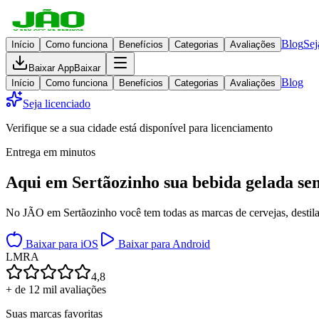
Blog
Sej
Início
Como funciona
Benefícios
Categorias
Avaliações
Baixar App
Baixar
Blog
Início
Como funciona
Benefícios
Categorias
Avaliações
Seja licenciado
Verifique se a sua cidade está disponível para licenciamento
Entrega em minutos
Aqui em
Sertãozinho
sua bebida gelada
se
No JÃO em Sertãozinho você tem todas as marcas de cervejas, destilad
Baixar para iOS
Baixar para Android
L
M
R
A
4,8
+ de 12 mil avaliações
Suas marcas favoritas