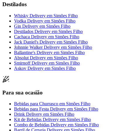
Destilados
Whisky Delivery
em
Simões Filho
Vodka Delivery
em
Simões Filho
Gin Delivery
em
Simões Filho
Destilados Delivery
em
Simões Filho
Cachaça Delivery
em
Simões Filho
Jack Daniel's Delivery
em
Simões Filho
Johnnie Walker Delivery
em
Simões Filho
Ballantine's Delivery
em
Simões Filho
Absolut Delivery
em
Simões Filho
Smirnoff Delivery
em
Simões Filho
Askov Delivery
em
Simões Filho
Para sua ocasião
Bebidas para Churrasco
em
Simões Filho
Bebidas para Festa Delivery
em
Simões Filho
Drink Delivery
em
Simões Filho
Kit de Bebidas Delivery
em
Simões Filho
Combo de Bebidas Delivery
em
Simões Filho
Barril de Cerveja Delivery
em
Simões Filho