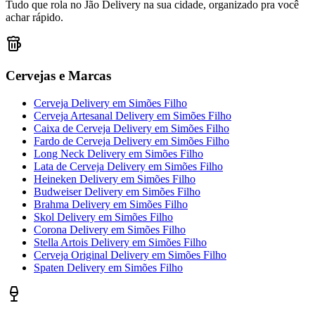
Tudo que rola no Jão Delivery na sua cidade, organizado pra você
achar rápido.
Cervejas e Marcas
Cerveja Delivery
em
Simões Filho
Cerveja Artesanal Delivery
em
Simões Filho
Caixa de Cerveja Delivery
em
Simões Filho
Fardo de Cerveja Delivery
em
Simões Filho
Long Neck Delivery
em
Simões Filho
Lata de Cerveja Delivery
em
Simões Filho
Heineken Delivery
em
Simões Filho
Budweiser Delivery
em
Simões Filho
Brahma Delivery
em
Simões Filho
Skol Delivery
em
Simões Filho
Corona Delivery
em
Simões Filho
Stella Artois Delivery
em
Simões Filho
Cerveja Original Delivery
em
Simões Filho
Spaten Delivery
em
Simões Filho