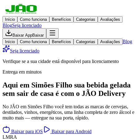
Início
Como funciona
Benefícios
Categorias
Avaliações
Blog
Seja licenciado
Baixar App
Baixar
Blog
Início
Como funciona
Benefícios
Categorias
Avaliações
Seja licenciado
Verifique se a sua cidade está disponível para licenciamento
Entrega em minutos
Aqui em
Simões Filho
sua bebida gelada
sem sair de casa
é com o JÃO Delivery
No JÃO em Simões Filho você tem todas as marcas de cervejas,
destilados, vinhos, energéticos, uma linha completa de zero álcool e
muito mais — entregue na sua porta, rápido.
Baixar para iOS
Baixar para Android
L
M
R
A