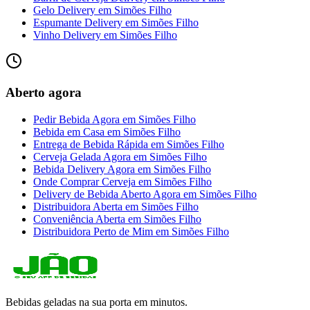
Gelo Delivery
em
Simões Filho
Espumante Delivery
em
Simões Filho
Vinho Delivery
em
Simões Filho
Aberto agora
Pedir Bebida Agora
em
Simões Filho
Bebida em Casa
em
Simões Filho
Entrega de Bebida Rápida
em
Simões Filho
Cerveja Gelada Agora
em
Simões Filho
Bebida Delivery Agora
em
Simões Filho
Onde Comprar Cerveja
em
Simões Filho
Delivery de Bebida Aberto Agora
em
Simões Filho
Distribuidora Aberta
em
Simões Filho
Conveniência Aberta
em
Simões Filho
Distribuidora Perto de Mim
em
Simões Filho
Bebidas geladas na sua porta em minutos.