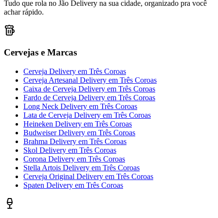
Tudo que rola no Jão Delivery na sua cidade, organizado pra você
achar rápido.
Cervejas e Marcas
Cerveja Delivery
em
Três Coroas
Cerveja Artesanal Delivery
em
Três Coroas
Caixa de Cerveja Delivery
em
Três Coroas
Fardo de Cerveja Delivery
em
Três Coroas
Long Neck Delivery
em
Três Coroas
Lata de Cerveja Delivery
em
Três Coroas
Heineken Delivery
em
Três Coroas
Budweiser Delivery
em
Três Coroas
Brahma Delivery
em
Três Coroas
Skol Delivery
em
Três Coroas
Corona Delivery
em
Três Coroas
Stella Artois Delivery
em
Três Coroas
Cerveja Original Delivery
em
Três Coroas
Spaten Delivery
em
Três Coroas