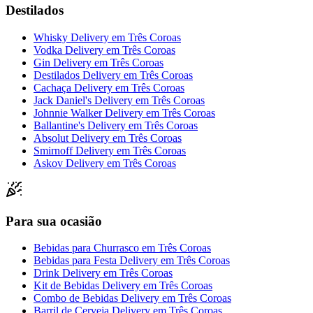
Destilados
Whisky Delivery
em
Três Coroas
Vodka Delivery
em
Três Coroas
Gin Delivery
em
Três Coroas
Destilados Delivery
em
Três Coroas
Cachaça Delivery
em
Três Coroas
Jack Daniel's Delivery
em
Três Coroas
Johnnie Walker Delivery
em
Três Coroas
Ballantine's Delivery
em
Três Coroas
Absolut Delivery
em
Três Coroas
Smirnoff Delivery
em
Três Coroas
Askov Delivery
em
Três Coroas
Para sua ocasião
Bebidas para Churrasco
em
Três Coroas
Bebidas para Festa Delivery
em
Três Coroas
Drink Delivery
em
Três Coroas
Kit de Bebidas Delivery
em
Três Coroas
Combo de Bebidas Delivery
em
Três Coroas
Barril de Cerveja Delivery
em
Três Coroas