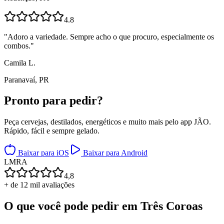
4.8
"
Adoro a variedade. Sempre acho o que procuro, especialmente os
combos.
"
Camila L.
Paranavaí, PR
Pronto para
pedir?
Peça cervejas, destilados, energéticos e muito mais pelo app JÃO.
Rápido, fácil e sempre gelado.
Baixar para iOS
Baixar para Android
L
M
R
A
4,8
+ de 12 mil avaliações
O que você pode pedir em
Três Coroas