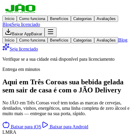
Início
Como funciona
Benefícios
Categorias
Avaliações
Blog
Seja licenciado
Baixar App
Baixar
Blog
Início
Como funciona
Benefícios
Categorias
Avaliações
Seja licenciado
Verifique se a sua cidade está disponível para licenciamento
Entrega em minutos
Aqui em
Três Coroas
sua bebida gelada
sem sair de casa
é com o JÃO Delivery
No JÃO em Três Coroas você tem todas as marcas de cervejas,
destilados, vinhos, energéticos, uma linha completa de zero álcool e
muito mais — entregue na sua porta, rápido.
Baixar para iOS
Baixar para Android
L
M
R
A